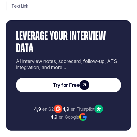
Text Link
LEVERAGE YOUR INTERVIEW
DATA
AI interview notes, scorecard, follow-up, ATS
integration, and more...
Try for Free
4,9
en G2
4,9
en Trustpilot
4,9
en Google