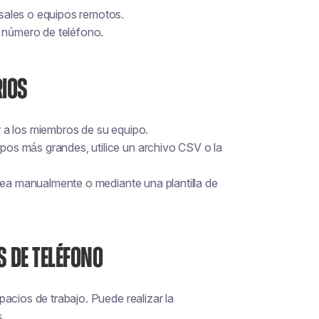
sales o equipos remotos.
n número de teléfono.
RIOS
 a los miembros de su equipo.
os más grandes, utilice un archivo CSV o la
 sea manualmente o mediante una plantilla de
 DE TELÉFONO
acios de trabajo. Puede realizar la
.