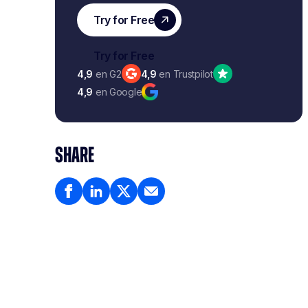
4,9
en G2
4,9
en Trustpilot
4,9
en Google
SHARE