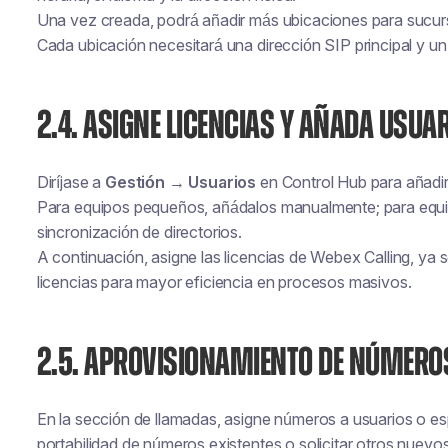
Una vez creada, podrá añadir más ubicaciones para sucur
Cada ubicación necesitará una dirección SIP principal y u
2.4. ASIGNE LICENCIAS Y AÑADA USUA
Diríjase a
Gestión → Usuarios
en Control Hub para añadir
Para equipos pequeños, añádalos manualmente; para equip
sincronización de directorios.
A continuación, asigne las licencias de Webex Calling, ya
licencias para mayor eficiencia en procesos masivos.
2.5. APROVISIONAMIENTO DE NÚMEROS
En la sección de llamadas, asigne números a usuarios o esp
portabilidad de números existentes o solicitar otros nuevos