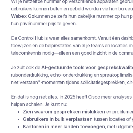
Wil je hetzelfde nummer op verschillende apparaten gebru
gebruikers kunnen bellen en gebeld worden via hun bureau
Webex Go
kunnen ze zelfs hun zakelijke nummer op hun 
hun privénummer prijs te geven.
De Control Hub is waar alles samenkomt. Vanuit één dash
toewijzen en de belprestaties van al je teams en locaties
telecomkennis nodig—alleen een goed inzicht in de commun
Je zult ook de
AI-gestuurde tools voor gesprekskwalit
ruisonderdrukking, echo-onderdrukking en spraakoptimalisa
niet verstaan"-momenten tijdens sollicitatiegesprekken, c
En dat is nog niet alles. In 2025 heeft Cisco meer analyse
helpen schalen. Je kunt nu:
Zien waarom gesprekken mislukken
en problemen
Gebruikers in bulk verplaatsen
tussen locaties of
Kantoren in meer landen toevoegen
, met uitgeb