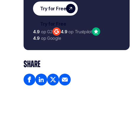
4.9
op G2
4.9
op Trustpilot
4.9
op Google
SHARE