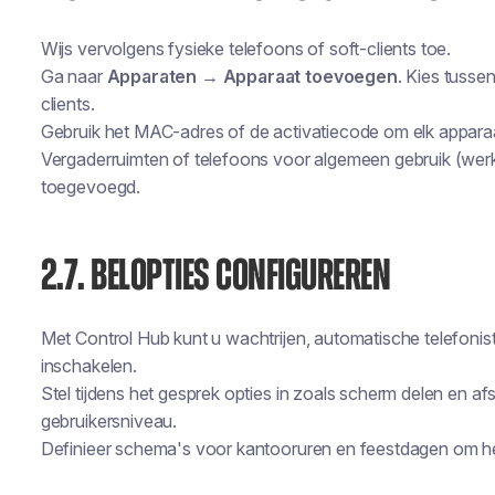
Wijs vervolgens fysieke telefoons of soft-clients toe.
Ga naar
Apparaten → Apparaat toevoegen
. Kies tusse
clients.
Gebruik het MAC-adres of de activatiecode om elk apparaat
Vergaderruimten of telefoons voor algemeen gebruik (wer
toegevoegd.
2.7. BELOPTIES CONFIGUREREN
Met Control Hub kunt u wachtrijen, automatische telefonis
inschakelen.
Stel tijdens het gesprek opties in zoals scherm delen en a
gebruikersniveau.
Definieer schema's voor kantooruren en feestdagen om het