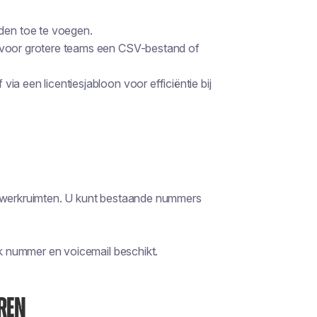
den toe te voegen.
k voor grotere teams een CSV-bestand of
a een licentiesjabloon voor efficiëntie bij
f werkruimten. U kunt bestaande nummers
ijk nummer en voicemail beschikt.
EREN