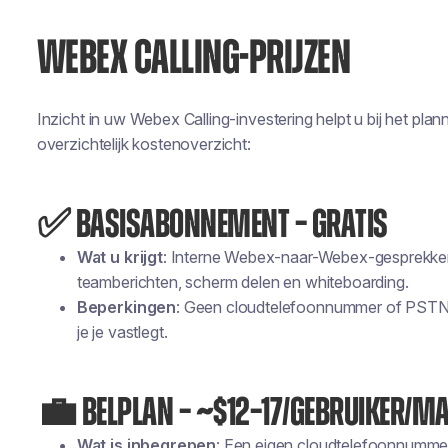
WEBEX CALLING-PRIJZEN
Inzicht in uw Webex Calling-investering helpt u bij het pla
overzichtelijk kostenoverzicht:
✅ BASISABONNEMENT – GRATIS
Wat u krijgt
: Interne Webex-naar-Webex-gesprekken
teamberichten, scherm delen en whiteboarding.
Beperkingen
: Geen cloudtelefoonnummer of PSTN-
je je vastlegt.
💼 BELPLAN – ~$12–17/GEBRUIKER/M
Wat is inbegrepen
: Een eigen cloudtelefoonnummer 