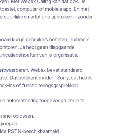
iken? Met Webex Calling kan dat ook. Je
toestel, computer of mobiele app. En met
persoonlijke smartphone gebruiken—zonder
board kun je gebruikers beheren, nummers
 monitoren. Je hebt geen diepgaande
icatiebehoeften van je organisatie.
eit
waarderen. Webex bevat standaard
tie. Dat betekent minder "Sorry, dat heb ik
heck-ins of functioneringsgesprekken.
s en automatisering toegevoegd om je te
 snel oplossen.
 groepen.
reide PSTN-beschikbaarheid.