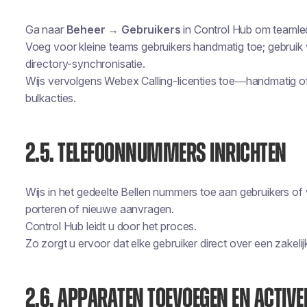
Ga naar
Beheer → Gebruikers
in Control Hub om teamle
Voeg voor kleine teams gebruikers handmatig toe; gebrui
directory-synchronisatie.
Wijs vervolgens Webex Calling-licenties toe—handmatig of vi
bulkacties.
2.5. TELEFOONNUMMERS INRICHTEN
Wijs in het gedeelte Bellen nummers toe aan gebruikers o
porteren of nieuwe aanvragen.
Control Hub leidt u door het proces.
Zo zorgt u ervoor dat elke gebruiker direct over een zakel
2.6. APPARATEN TOEVOEGEN EN ACTIV