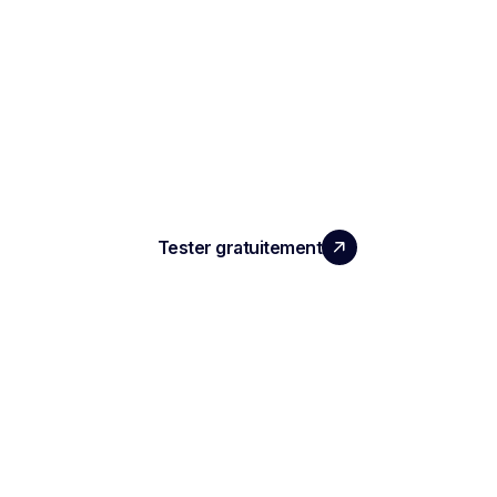
LA PERFORMANCE QUE
VOS ÉQUIPES MERITENT
Tester gratuitement
PRODUIT
Compte rendu d'entretien IA
ATS automatisé
Intelligence conversationnelle
Enregistrement de réunion IA
Compte Rendu de réunion IA
Plateforme de Replay de Réunion
Agent IA de réunion