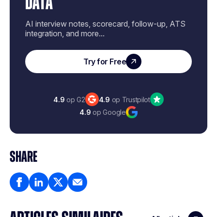
DATA
AI interview notes, scorecard, follow-up, ATS
integration, and more...
Try for Free
4.9
op G2
4.9
op Trustpilot
4.9
op Google
SHARE