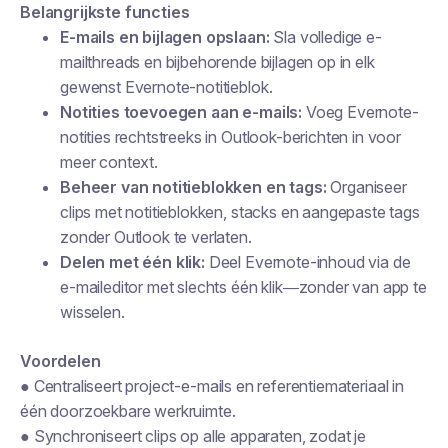
Belangrijkste functies
E-mails en bijlagen opslaan:
Sla volledige e-
mailthreads en bijbehorende bijlagen op in elk
gewenst Evernote-notitieblok.
Notities toevoegen aan e-mails:
Voeg Evernote-
notities rechtstreeks in Outlook-berichten in voor
meer context.
Beheer van notitieblokken en tags:
Organiseer
clips met notitieblokken, stacks en aangepaste tags
zonder Outlook te verlaten.
Delen met één klik:
Deel Evernote-inhoud via de
e-maileditor met slechts één klik—zonder van app te
wisselen.
Voordelen
● Centraliseert project-e-mails en referentiemateriaal in
één doorzoekbare werkruimte.
● Synchroniseert clips op alle apparaten, zodat je