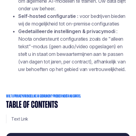
om algemene AI-modellen te trainen. Uw data blijft
onder uw beheer.
Self-hosted configuratie :
voor bedrijven bieden
wij de mogelijkheid tot on-premise configuraties
Gedetailleerde instellingen & privacymodi
:
Noota ondersteunt configuraties zoals de "alleen
tekst"-modus (geen audio/video opgeslagen) en
stelt u in staat om bewaartermijnen aan te passen
(van dagen tot jaren, per contract), afhankelijk van
uw behoeften op het gebied van vertrouwelijkheid.
WILT U PRIVACYVRIENDELIJKE AI GEBRUIKEN? PROBEER NOOTA NU GRATIS.
TABLE OF CONTENTS
Text Link