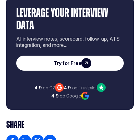
LEVERAGE YOUR INTERVIEW
DATA
AI interview notes, scorecard, follow-up, ATS
integration, and more...
Try for Free
4.9
op G2
4.9
op Trustpilot
4.9
op Google
SHARE