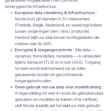
generatieve mogelijkheden met conforme,
privacygerichte infrastructuur.
Europese data-residency & infrastructuur
:
Noota host zijn diensten in EU-datacenters
(Frankrijk, België, Nederland) en waarborgt isolatie
tussen omgevingen (dev / test / productie).
Hierdoor blijft uw data binnen rechtsgebieden die
voldoen aan de AVG.
Encryptie & toegangscontrole
: Alle data —
opnames, transcripties, metadata — is versleuteld
tijdens transport (TLS) en in rust (AES). Toegang
tot data wordt strikt beheerd via op rollen
gebaseerde rechten en gecontroleerde
toegangsprotocollen.
Geen gebruik van uw data voor modeltraining
:
In tegenstelling tot veel AI-tools die gebruikersdata
gebruiken om modellen te trainen of te verfijnen,
stelt Noota duidelijk dat het
niet
uw data gebruikt