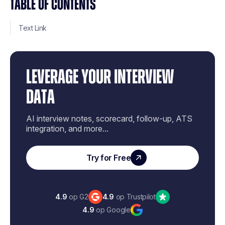
TABLE OF CONTENTS
Text Link
LEVERAGE YOUR INTERVIEW
DATA
AI interview notes, scorecard, follow-up, ATS
integration, and more...
Try for Free
4.9
op G2
4.9
op Trustpilot
4.9
op Google