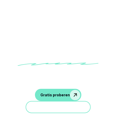
Category
Verkoop
Weet beter, sluit Meer af en beheer uw
CRM-gegevens!
Gratis proberen
Doe mee aan een demo