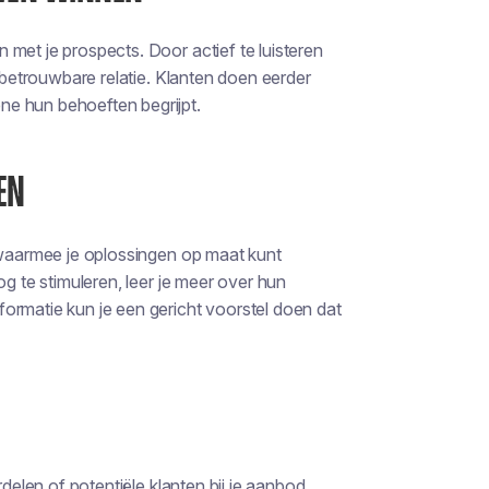
met je prospects. Door actief te luisteren
n betrouwbare relatie. Klanten doen eerder
ne hun behoeften begrijpt.
EN
e waarmee je oplossingen op maat kunt
og te stimuleren, leer je meer over hun
ormatie kun je een gericht voorstel doen dat
rdelen of potentiële klanten bij je aanbod