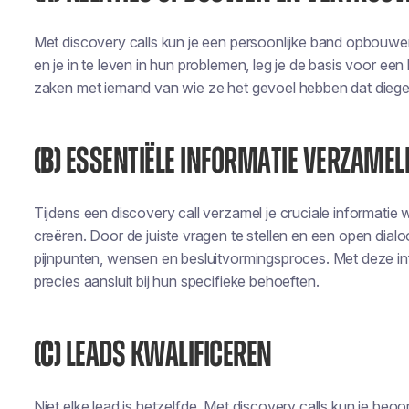
Met discovery calls kun je een persoonlijke band opbouwen 
en je in te leven in hun problemen, leg je de basis voor ee
zaken met iemand van wie ze het gevoel hebben dat diege
(B)
ESSENTIËLE INFORMATIE VERZAMEL
Tijdens een discovery call verzamel je cruciale informati
creëren. Door de juiste vragen te stellen en een open dialo
pijnpunten, wensen en besluitvormingsproces. Met deze inf
precies aansluit bij hun specifieke behoeften.
(C)
LEADS KWALIFICEREN
Niet elke lead is hetzelfde. Met discovery calls kun je beoo