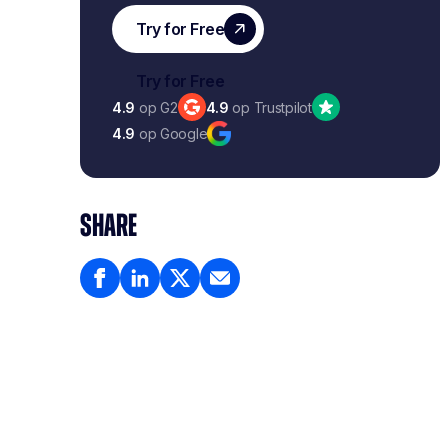
4.9
op G2
4.9
op Trustpilot
4.9
op Google
SHARE