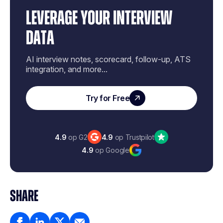
LEVERAGE YOUR INTERVIEW
DATA
AI interview notes, scorecard, follow-up, ATS
integration, and more...
Try for Free
4.9
op G2
4.9
op Trustpilot
4.9
op Google
SHARE