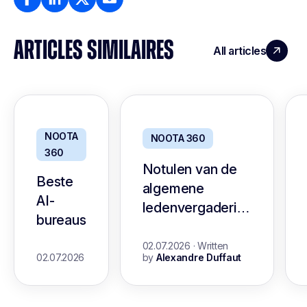
ARTICLES SIMILAIRES
All articles
NOOTA
NOOTA 360
360
Notulen van de
Beste
algemene
AI-
ledenvergadering
bureaus
voor non-profits:
een handleiding
02.07.2026
·
Written
02.07.2026
by
Alexandre Duffaut
met sjabloon