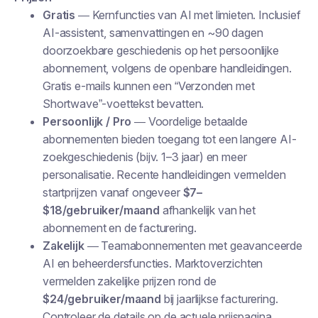
Gratis
— Kernfuncties van AI met limieten. Inclusief
AI-assistent, samenvattingen en ~90 dagen
doorzoekbare geschiedenis op het persoonlijke
abonnement, volgens de openbare handleidingen.
Gratis e-mails kunnen een “Verzonden met
Shortwave”-voettekst bevatten.
Persoonlijk / Pro
— Voordelige betaalde
abonnementen bieden toegang tot een langere AI-
zoekgeschiedenis (bijv. 1–3 jaar) en meer
personalisatie. Recente handleidingen vermelden
startprijzen vanaf ongeveer
$7–
$18/gebruiker/maand
afhankelijk van het
abonnement en de facturering.
Zakelijk
— Teamabonnementen met geavanceerde
AI en beheerdersfuncties. Marktoverzichten
vermelden zakelijke prijzen rond de
$24/gebruiker/maand
bij jaarlijkse facturering.
Controleer de details op de actuele prijspagina.