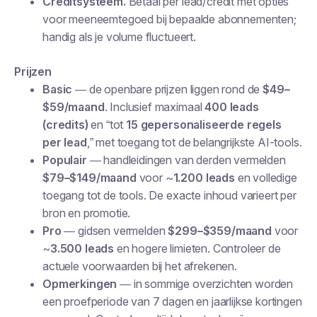
Creditsysteem.
Betaal per lead/credit met opties
voor meeneemtegoed bij bepaalde abonnementen;
handig als je volume fluctueert.
Prijzen
Basic
— de openbare prijzen liggen rond de
$49–
$59/maand
. Inclusief maximaal
400 leads
(credits)
en “tot
15 gepersonaliseerde regels
per lead
,” met toegang tot de belangrijkste AI-tools.
Populair
— handleidingen van derden vermelden
$79–$149/maand
voor ~
1.200 leads
en volledige
toegang tot de tools. De exacte inhoud varieert per
bron en promotie.
Pro
— gidsen vermelden
$299–$359/maand
voor
~
3.500 leads
en hogere limieten. Controleer de
actuele voorwaarden bij het afrekenen.
Opmerkingen
— in sommige overzichten worden
een proefperiode van 7 dagen en jaarlijkse kortingen