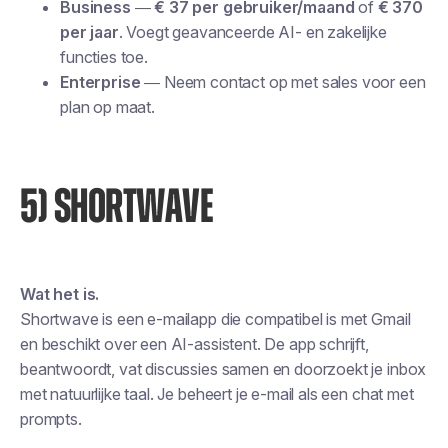
Business
—
€ 37 per gebruiker/maand
of
€ 370
per jaar
. Voegt geavanceerde AI- en zakelijke
functies toe.
Enterprise
— Neem contact op met sales voor een
plan op maat.
5) SHORTWAVE
Wat het is.
Shortwave is een e-mailapp die compatibel is met Gmail
en beschikt over een AI-assistent. De app schrijft,
beantwoordt, vat discussies samen en doorzoekt je inbox
met natuurlijke taal. Je beheert je e-mail als een chat met
prompts.