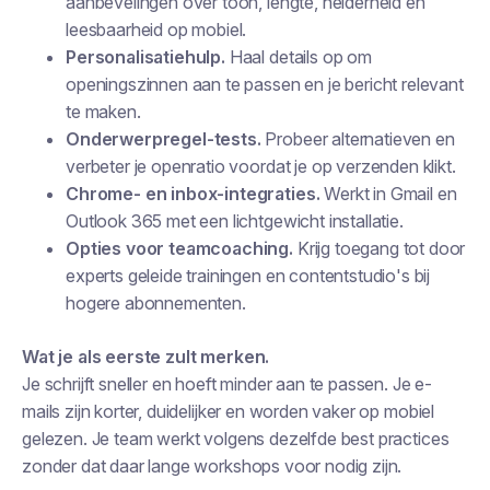
aanbevelingen over toon, lengte, helderheid en
leesbaarheid op mobiel.
Personalisatiehulp.
Haal details op om
openingszinnen aan te passen en je bericht relevant
te maken.
Onderwerpregel-tests.
Probeer alternatieven en
verbeter je openratio voordat je op verzenden klikt.
Chrome- en inbox-integraties.
Werkt in Gmail en
Outlook 365 met een lichtgewicht installatie.
Opties voor teamcoaching.
Krijg toegang tot door
experts geleide trainingen en contentstudio's bij
hogere abonnementen.
Wat je als eerste zult merken.
Je schrijft sneller en hoeft minder aan te passen. Je e-
mails zijn korter, duidelijker en worden vaker op mobiel
gelezen. Je team werkt volgens dezelfde best practices
zonder dat daar lange workshops voor nodig zijn.