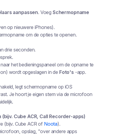
elaars aanpassen
. Voeg
Schermopname
ven op nieuwere iPhones).
chermopname om de opties te openen.
an drie seconden.
esprek.
rug naar het bedieningspaneel om de opname te
foon) wordt opgeslagen in de
Foto's
-app.
chakeld, legt schermopname op iOS
ast. Je hoort je eigen stem via de microfoon
delijk.
(bijv. Cube ACR, Call Recorder-apps)
re (bijv. Cube ACR of
Noota
).
microfoon, opslag, "over andere apps