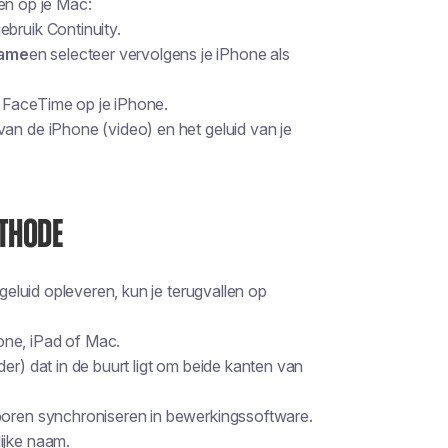
en op je Mac:
bruik Continuity.
name
en selecteer vervolgens je iPhone als
 FaceTime op je iPhone.
an de iPhone (video) en het geluid van je
THODE
luid opleveren, kun je terugvallen op
one, iPad of Mac.
er) dat in de buurt ligt om beide kanten van
poren synchroniseren in bewerkingssoftware.
ijke naam.