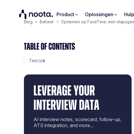
Product
Oplossingen
Hul
Blog
Beheer
Opnemen op FaceTime: een stapsgewi
TABLE OF CONTENTS
Text Link
LEVERAGE YOUR
INTERVIEW DATA
AI interview notes, scorecard, follow-up,
ATS integration, and more...