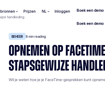
pbronnen
Prijzen
NL
Inloggen
jze handleiding
BEHEER
8
min reading
OPNEMEN OP FACETIME
STAPSGEWIJZE HANDLE
Wil je weten hoe je je FaceTime-gesprekken kunt opnemen?