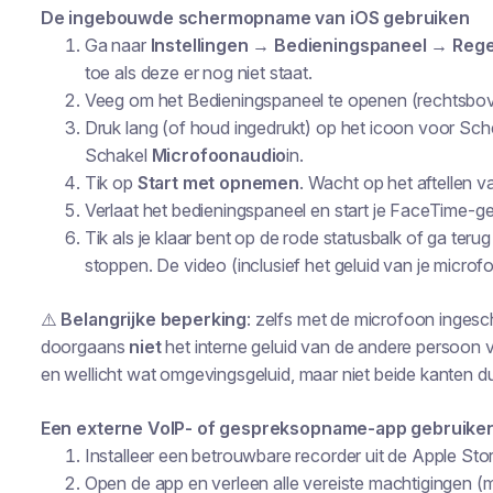
De ingebouwde schermopname van iOS gebruiken
Ga naar
Instellingen → Bedieningspaneel → Reg
toe als deze er nog niet staat.
Veeg om het Bedieningspaneel te openen (rechtsbo
Druk lang (of houd ingedrukt) op het icoon voor S
Schakel
Microfoonaudio
in.
Tik op
Start met opnemen
. Wacht op het aftellen v
Verlaat het bedieningspaneel en start je FaceTime-g
Tik als je klaar bent op de rode statusbalk of ga te
stoppen. De video (inclusief het geluid van je micro
⚠️
Belangrijke beperking
: zelfs met de microfoon inges
doorgaans
niet
het interne geluid van de andere persoon v
en wellicht wat omgevingsgeluid, maar niet beide kanten dui
Een externe VoIP- of gespreksopname-app gebruiken 
Installeer een betrouwbare recorder uit de Apple Sto
Open de app en verleen alle vereiste machtigingen (