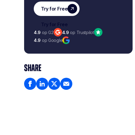
4.9
op G2
4.9
op Trustpilot
4.9
op Google
SHARE