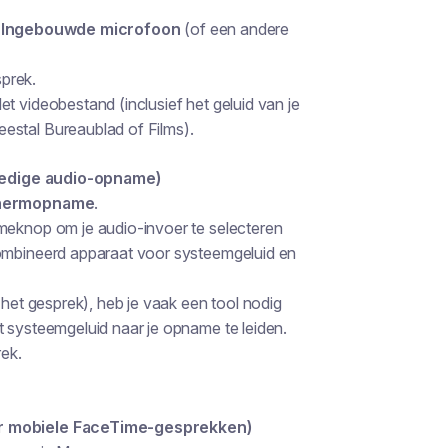
e
Ingebouwde microfoon
(of een andere
prek.
t videobestand (inclusief het geluid van je
estal Bureaublad of Films).
ledige audio-opname)
chermopname
.
meknop om je audio-invoer te selecteren
combineerd apparaat voor systeemgeluid en
 het gesprek), heb je vaak een tool nodig
 systeemgeluid naar je opname te leiden.
ek.
r mobiele FaceTime-gesprekken)