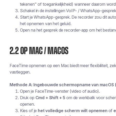
tekenen" of toegankelijkheid) wanneer daarom word
Schakel in de instellingen
VoIP- / WhatsApp-gespre
Start je WhatsApp-gesprek. De recorder zou dit au
het opnemen van het geluid.
Open na het gesprek de recorder-app om het bestand
2.2 OP MAC / MACOS
FaceTime opnemen op een Mac biedt meer flexibiliteit, zeker
vastleggen.
Methode A: Ingebouwde schermopname van macOS (C
Open je FaceTime-venster (video of audio).
Druk op
Cmd + Shift + 5
om de werkbalk voor sche
openen.
Kies of je
het volledige scherm wilt opnemen
of
e