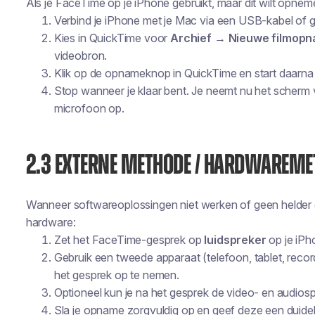
Als je FaceTime op je iPhone gebruikt, maar dit wilt opnem
Verbind je iPhone met je Mac via een USB-kabel of ge
Kies in QuickTime voor
Archief → Nieuwe filmop
videobron.
Klik op de opnameknop in QuickTime en start daarna
Stop wanneer je klaar bent. Je neemt nu het scherm v
microfoon op.
2.3 EXTERNE METHODE / HARDWAREME
Wanneer softwareoplossingen niet werken of geen helder ge
hardware:
Zet het FaceTime-gesprek op
luidspreker
op je iPh
Gebruik een tweede apparaat (telefoon, tablet, record
het gesprek op te nemen.
Optioneel kun je na het gesprek de video- en audios
Sla je opname zorgvuldig op en geef deze een duidel