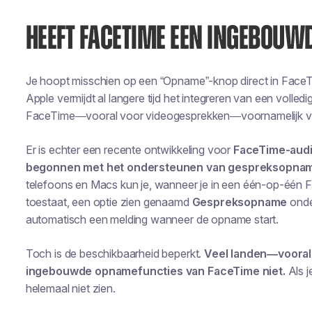
HEEFT FACETIME EEN INGEBOUW
Je hoopt misschien op een “Opname”-knop direct in FaceTim
Apple vermijdt al langere tijd het integreren van een voll
FaceTime—vooral voor videogesprekken—voornamelijk van
Er is echter
een
recente ontwikkeling voor
FaceTime-aud
begonnen met het ondersteunen van gespreksopname 
telefoons en Macs kun je, wanneer je in een één-op-één Fa
toestaat, een optie zien genaamd
Gespreksopname
onder
automatisch een melding wanneer de opname start.
Toch is de beschikbaarheid beperkt.
Veel landen—vooral
ingebouwde opnamefuncties van FaceTime niet.
Als j
helemaal niet zien.