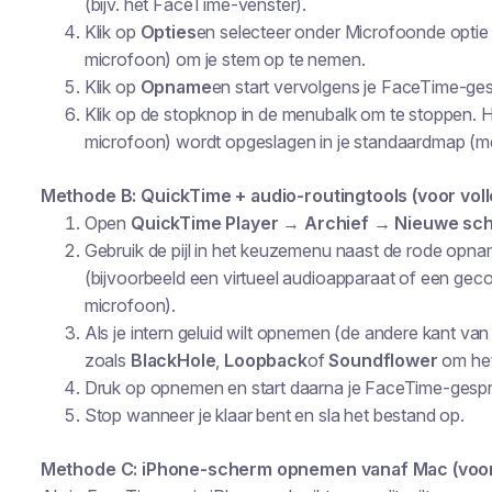
(bijv. het FaceTime-venster).
Klik op
Opties
en selecteer onder
Microfoon
de opti
microfoon) om je stem op te nemen.
Klik op
Opname
en start vervolgens je FaceTime-ges
Klik op de stopknop in de menubalk om te stoppen. He
microfoon) wordt opgeslagen in je standaardmap (me
Methode B: QuickTime + audio-routingtools (voor vol
Open
QuickTime Player
→
Archief → Nieuwe s
Gebruik de pijl in het keuzemenu naast de rode opna
(bijvoorbeeld een virtueel audioapparaat of een ge
microfoon).
Als je intern geluid wilt opnemen (de andere kant van
zoals
BlackHole
,
Loopback
of
Soundflower
om het
Druk op opnemen en start daarna je FaceTime-gespr
Stop wanneer je klaar bent en sla het bestand op.
Methode C: iPhone-scherm opnemen vanaf Mac (voo