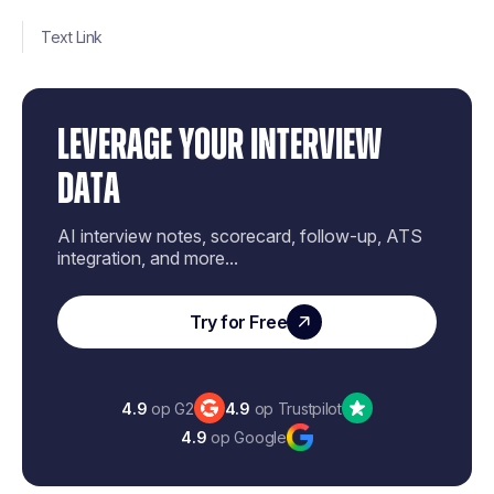
Text Link
LEVERAGE YOUR INTERVIEW
DATA
AI interview notes, scorecard, follow-up, ATS
integration, and more...
Try for Free
4.9
op G2
4.9
op Trustpilot
4.9
op Google