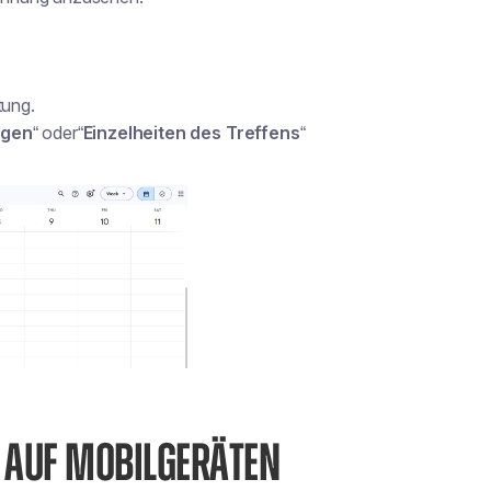
tung.
agen
“ oder“
Einzelheiten des Treffens
“
 AUF MOBILGERÄTEN