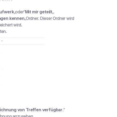
aufwerk
„oder“
Mit mir geteilt
„.
ungen kennen
„Ordner. Dieser Ordner wird
ichert wird.
ten.
ichnung von Treffen verfügbar
.“
eichnung anzusehen.