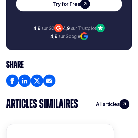
Try for Free
4,9
sur G2
4,9
sur Trustpilot
4,9
sur Google
SHARE
ARTICLES SIMILAIRES
All articles