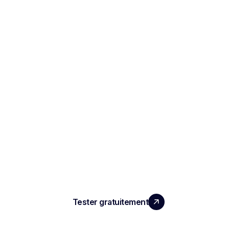
LA PERFORMANCE QUE
VOS ÉQUIPES MERITENT
Tester gratuitement
PRODUIT
Compte rendu d'entretien IA