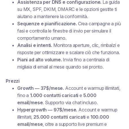
Assistenza per DNS e configurazione.
La guida
su MX, SPF, DKIM, DMARC e le opzioni gestite ti
aiutano a mantenere la conformità.
Sequenze e pianificazione.
Crea campagne a più
fasi e controlla le finestre di invio per simulare il
comportamento umano.
Analisi e intenti.
Monitora aperture, clic, rimbalzi e
risposte per ottimizzare e scalare ciò che funziona.
Piani ad alto volume.
Invia fino a centinaia di
migliaia di email al mese quando sei pronto.
Prezzi
Growth — 37$/mese.
Account e warmup illimitati,
fino a
1.000 contatti caricati
e
5.000
email/mese
. Supporto via chat incluso.
Hypergrowth — 97$/mese.
Account e warmup
illimitati,
25.000 contatti caricati
e
100.000
email/mese
, oltre a supporto live premium e