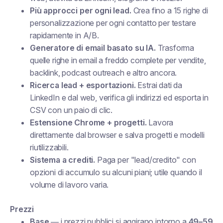
Più approcci per ogni lead.
Crea fino a 15 righe di
personalizzazione per ogni contatto per testare
rapidamente in A/B.
Generatore di email basato su IA.
Trasforma
quelle righe in email a freddo complete per vendite,
backlink, podcast outreach e altro ancora.
Ricerca lead + esportazioni.
Estrai dati da
LinkedIn e dal web, verifica gli indirizzi ed esporta in
CSV con un paio di clic.
Estensione Chrome + progetti.
Lavora
direttamente dal browser e salva progetti e modelli
riutilizzabili.
Sistema a crediti.
Paga per "lead/credito" con
opzioni di accumulo su alcuni piani; utile quando il
volume di lavoro varia.
Prezzi
Base
— i prezzi pubblici si aggirano intorno a
49–59