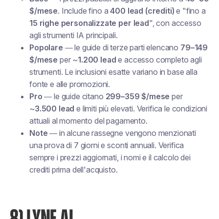
$/mese
. Include fino a
400 lead (crediti)
e "fino a
15 righe personalizzate per lead
", con accesso
agli strumenti IA principali.
Popolare
— le guide di terze parti elencano
79–149
$/mese
per ~
1.200 lead
e accesso completo agli
strumenti. Le inclusioni esatte variano in base alla
fonte e alle promozioni.
Pro
— le guide citano
299–359 $/mese
per
~
3.500 lead
e limiti più elevati. Verifica le condizioni
attuali al momento del pagamento.
Note
— in alcune rassegne vengono menzionati
una prova di 7 giorni e sconti annuali. Verifica
sempre i prezzi aggiornati, i nomi e il calcolo dei
crediti prima dell'acquisto.