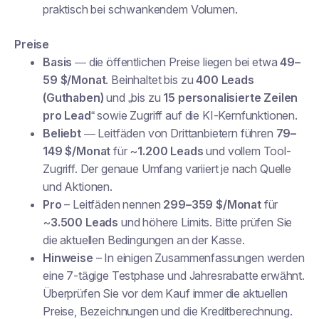
praktisch bei schwankendem Volumen.
Preise
Basis
— die öffentlichen Preise liegen bei etwa
49–
59 $/Monat
. Beinhaltet bis zu
400 Leads
(Guthaben)
und „bis zu
15 personalisierte Zeilen
pro Lead
“ sowie Zugriff auf die KI-Kernfunktionen.
Beliebt
— Leitfäden von Drittanbietern führen
79–
149 $/Monat
für ~
1.200 Leads
und vollem Tool-
Zugriff. Der genaue Umfang variiert je nach Quelle
und Aktionen.
Pro
– Leitfäden nennen
299–359 $/Monat
für
~
3.500 Leads
und höhere Limits. Bitte prüfen Sie
die aktuellen Bedingungen an der Kasse.
Hinweise
– In einigen Zusammenfassungen werden
eine 7-tägige Testphase und Jahresrabatte erwähnt.
Überprüfen Sie vor dem Kauf immer die aktuellen
Preise, Bezeichnungen und die Kreditberechnung.