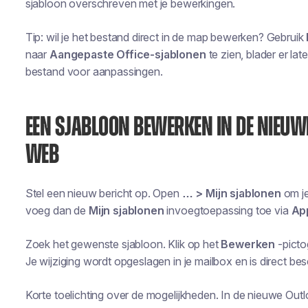
sjabloon overschreven met je bewerkingen.
Tip: wil je het bestand direct in de map bewerken? Gebruik
naar
Aangepaste Office-sjablonen
te zien, blader er la
bestand voor aanpassingen.
EEN SJABLOON BEWERKEN IN DE NIEUW
WEB
Stel een nieuw bericht op. Open
… > Mijn sjablonen
om je 
voeg dan de
Mijn sjablonen
invoegtoepassing toe via
Ap
Zoek het gewenste sjabloon. Klik op het
Bewerken
-picto
Je wijziging wordt opgeslagen in je mailbox en is direct bes
Korte toelichting over de mogelijkheden. In de nieuwe Outl