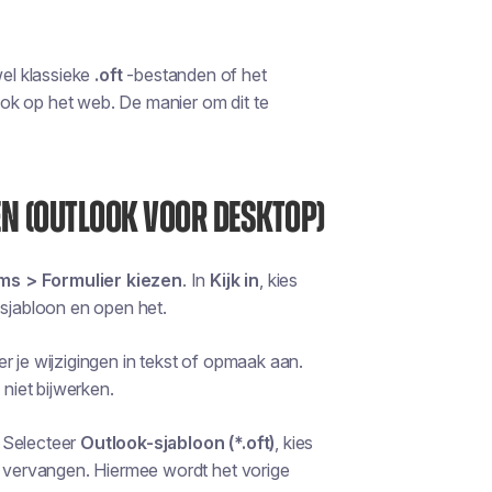
wel klassieke
.oft
-bestanden of het
ok op het web. De manier om dit te
EN (OUTLOOK VOOR DESKTOP)
ms > Formulier kiezen
. In
Kijk in
, kies
e sjabloon en open het.
r je wijzigingen in tekst of opmaak aan.
 niet bijwerken.
. Selecteer
Outlook-sjabloon (*.oft)
, kies
 vervangen. Hiermee wordt het vorige