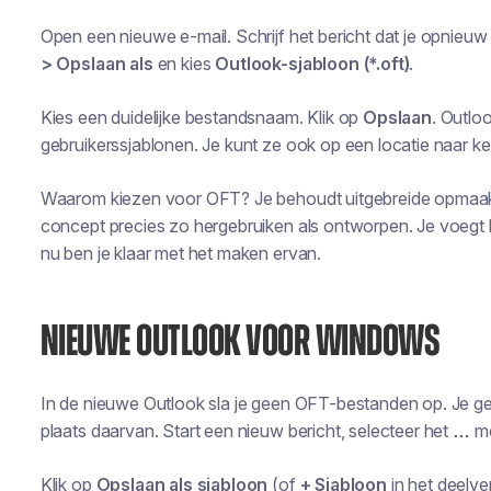
Open een nieuwe e-mail. Schrijf het bericht dat je opnieuw
> Opslaan als
en kies
Outlook-sjabloon (*.oft)
.
Kies een duidelijke bestandsnaam. Klik op
Opslaan
. Outlo
gebruikerssjablonen. Je kunt ze ook op een locatie naar k
Waarom kiezen voor OFT? Je behoudt uitgebreide opmaak
concept precies zo hergebruiken als ontworpen. Je voegt he
nu ben je klaar met het maken ervan.
NIEUWE OUTLOOK VOOR WINDOWS
In de nieuwe Outlook sla je geen OFT-bestanden op. Je g
plaats daarvan. Start een nieuw bericht, selecteer het
…
me
Klik op
Opslaan als sjabloon
(of
+ Sjabloon
in het deelve