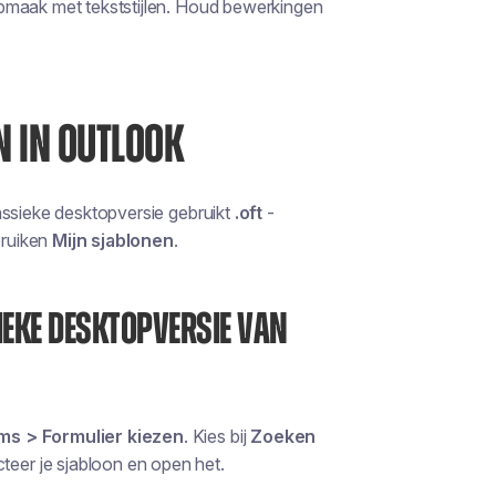
pmaak met tekststijlen. Houd bewerkingen
N IN OUTLOOK
assieke desktopversie gebruikt
.oft
-
bruiken
Mijn sjablonen
.
IEKE DESKTOPVERSIE VAN
ms > Formulier kiezen
. Kies bij
Zoeken
ecteer je sjabloon en open het.