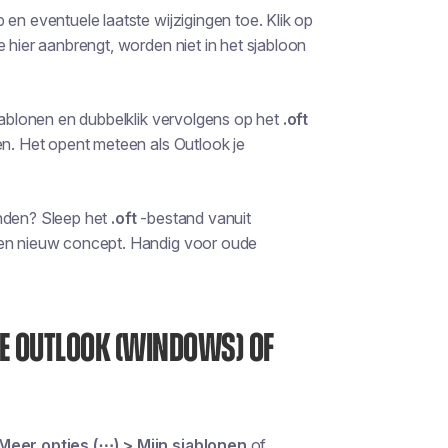
en eventuele laatste wijzigingen toe. Klik op
je hier aanbrengt, worden niet in het sjabloon
Sjablonen en dubbelklik vervolgens op het
.oft
en. Het opent meteen als Outlook je
den? Sleep het
.oft
-bestand vanuit
 een nieuw concept. Handig voor oude
WE OUTLOOK (WINDOWS) OF
Meer opties (⋯) > Mijn sjablonen
of