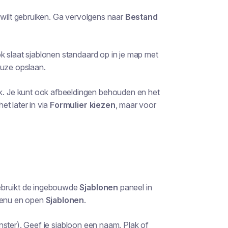
 wilt gebruiken. Ga vervolgens naar
Bestand
ok slaat sjablonen standaard op in je map met
euze opslaan.
. Je kunt ook afbeeldingen behouden en het
t later in via
Formulier kiezen
, maar voor
ebruikt de ingebouwde
Sjablonen
paneel in
nu en open
Sjablonen
.
nster). Geef je sjabloon een naam. Plak of