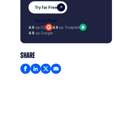
4.9
op G2
4.9
op Trustpilot
4.9
op Google
SHARE