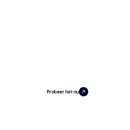
SCHAAL UW TEAM MET ECHTE
IMPACT
Probeer het nu
ARTIKEL
Notities en verslagen van het interview
Geautomatiseerde ATS
Conversationele intelligentie