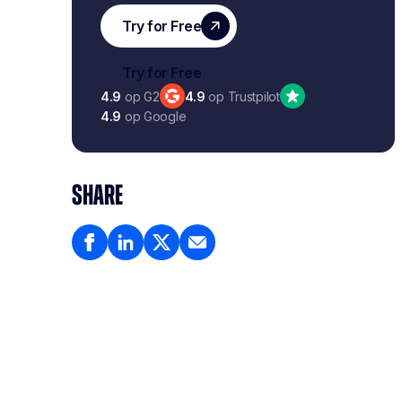
4.9
op G2
4.9
op Trustpilot
4.9
op Google
SHARE