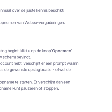
maal over de juiste kennis beschikt!
het opnemen van Webex-vergaderingen:
g begint, klikt u op de knop”
Opnemen
”
w scherm bevindt.
count hebt, verschijnt er een prompt waarin
es de gewenste opslaglocatie - ofwel de
opname te starten. Er verschijnt dan een
 opname kunt pauzeren of stoppen.