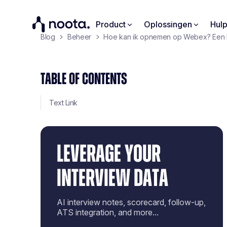
Product
Oplossingen
Hul
Blog
Beheer
Hoe kan ik opnemen op Webex? Een h
TABLE OF CONTENTS
Text Link
LEVERAGE YOUR
INTERVIEW DATA
AI interview notes, scorecard, follow-up,
ATS integration, and more...