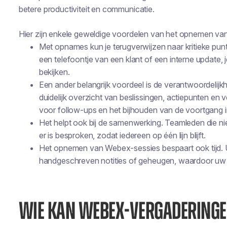
betere productiviteit en communicatie.
Hier zijn enkele geweldige voordelen van het opnemen v
Met opnames kun je terugverwijzen naar kritieke pun
een telefoontje van een klant of een interne update, je
bekijken.
Een ander belangrijk voordeel is de verantwoordelij
duidelijk overzicht van beslissingen, actiepunten en v
voor follow-ups en het bijhouden van de voortgang in
Het helpt ook bij de samenwerking. Teamleden die ni
er is besproken, zodat iedereen op één lijn blijft.
Het opnemen van Webex-sessies bespaart ook tijd. U h
handgeschreven notities of geheugen, waardoor uw w
WIE KAN WEBEX-VERGADERING