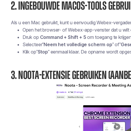
2. INGEBOUWDE MACOS-TOOLS GEBRU
Als u een Mac gebruikt, kunt u eenvoudig Webex-vergade
Open het browser- of Webex-app-venster dat u wil
Druk op
Command + Shift + 5
om toegang te krijge
Selecteer”
Neem het volledige scherm op
” of”
Gese
Klik op”
Stop
” eenmaal klaar. De opname wordt opges
3. NOOTA-EXTENSIE GEBRUIKEN (AANB