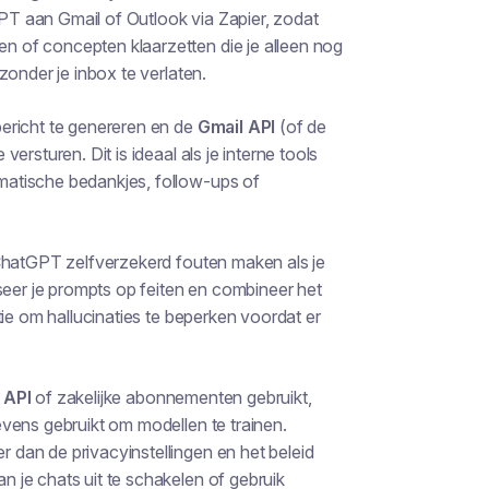
PT aan Gmail of Outlook via Zapier, zodat
 of concepten klaarzetten die je alleen nog
zonder je inbox te verlaten.
ericht te genereren en de
Gmail API
(of de
rsturen. Dit is ideaal als je interne tools
atische bedankjes, follow-ups of
 ChatGPT zelfverzekerd fouten maken als je
seer je prompts op feiten en combineer het
tie om hallucinaties te beperken voordat er
 API
of zakelijke abonnementen gebruikt,
vens gebruikt om modellen te trainen.
dan de privacyinstellingen en het beleid
 je chats uit te schakelen of gebruik