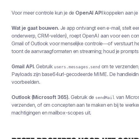
Voor meer controle kun je de
OpenAI API
koppelen aan je 
Wat je gaat bouwen.
Je app ontvangt een e-mail, stelt e
onderwerp, CRM-velden), roept OpenAI aan voor een conc
Gmail of Outlook voor menselijke controle—of verstuurt h
toont de aanvraagformaten en streaming; houd je prompts 
Gmail API.
Gebruik
om te verzenden
users.messages.send
Payloads zijn base64url-gecodeerde MIME. De handleidi
voorbeelden.
Outlook (Microsoft 365).
Gebruik de
van Micro
sendMail
verzenden, of om concepten aan te maken en bij te werken
machtigingen en mailbox-scopes uit.