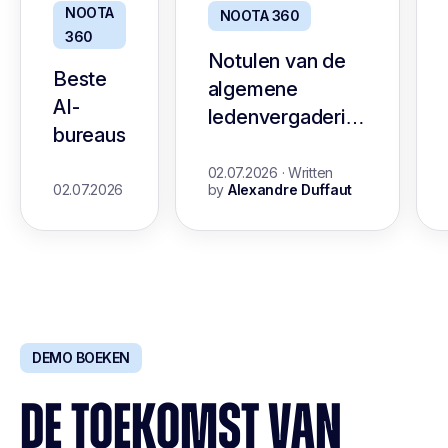
NOOTA
NOOTA 360
360
Notulen van de
Beste
algemene
AI-
ledenvergadering
bureaus
voor non-profits:
een handleiding
02.07.2026
·
Written
02.07.2026
by
Alexandre Duffaut
met sjabloon
DEMO BOEKEN
DE TOEKOMST VAN