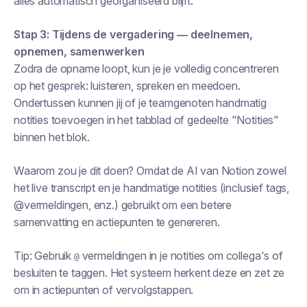
alles automatisch georganiseerd blijft.
Stap 3: Tijdens de vergadering — deelnemen,
opnemen, samenwerken
Zodra de opname loopt, kun je je volledig concentreren
op het gesprek: luisteren, spreken en meedoen.
Ondertussen kunnen jij of je teamgenoten handmatig
notities toevoegen in het tabblad of gedeelte "Notities"
binnen het blok.
Waarom zou je dit doen? Omdat de AI van Notion zowel
het live transcript
en
je handmatige notities (inclusief tags,
@vermeldingen, enz.) gebruikt om een betere
samenvatting en actiepunten te genereren.
Tip: Gebruik
vermeldingen in je notities om collega's of
@
besluiten te taggen. Het systeem herkent deze en zet ze
om in actiepunten of vervolgstappen.