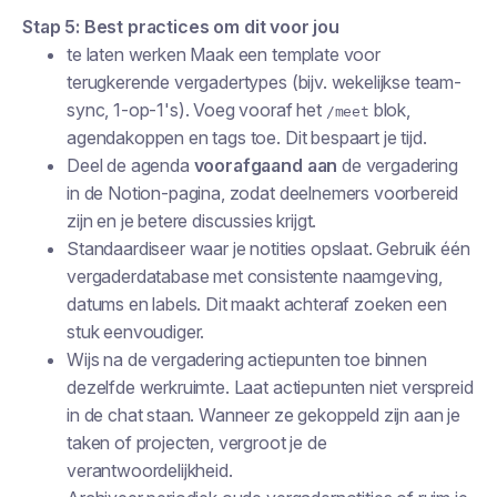
Stap 5: Best practices om dit voor
jou
te laten werken Maak een template voor
terugkerende vergadertypes (bijv. wekelijkse team-
sync, 1-op-1's). Voeg vooraf het
blok,
/meet
agendakoppen en tags toe. Dit bespaart je tijd.
Deel de agenda
voorafgaand aan
de vergadering
in de Notion-pagina, zodat deelnemers voorbereid
zijn en je betere discussies krijgt.
Standaardiseer waar je notities opslaat. Gebruik één
vergaderdatabase met consistente naamgeving,
datums en labels. Dit maakt achteraf zoeken een
stuk eenvoudiger.
Wijs na de vergadering actiepunten toe binnen
dezelfde werkruimte. Laat actiepunten niet verspreid
in de chat staan. Wanneer ze gekoppeld zijn aan je
taken of projecten, vergroot je de
verantwoordelijkheid.