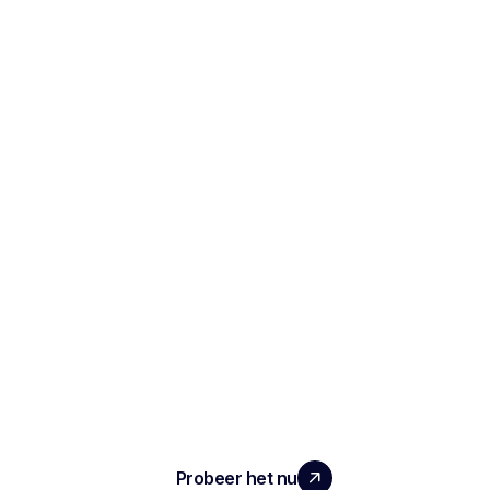
SCHAAL UW TEAM MET ECHTE
IMPACT
Probeer het nu