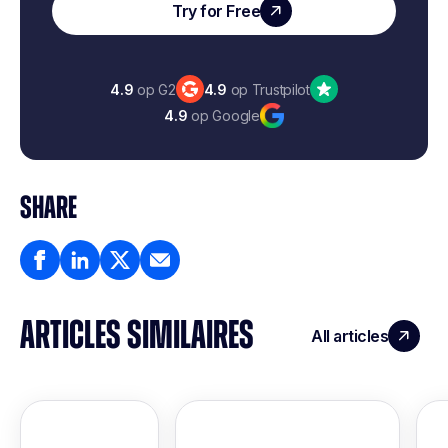
Try for Free
4.9
op G2
4.9
op Trustpilot
4.9
op Google
SHARE
ARTICLES SIMILAIRES
All articles