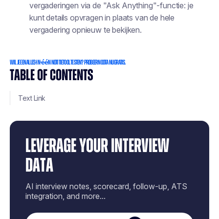
vergaderingen via de "Ask Anything"-functie: je
kunt details opvragen in plaats van de hele
vergadering opnieuw te bekijken.
Wil je een alles-in-één notitietool testen? Probeer Noota nu gratis.
TABLE OF CONTENTS
Text Link
LEVERAGE YOUR INTERVIEW
DATA
AI interview notes, scorecard, follow-up, ATS
integration, and more...