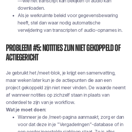
—wie het transcript kan bekijken of audio kan
downloaden.
Als je werkruimte beleid voor gegevensbewaring
heeft, stel dan waar nodig automatische
verwijdering van transcripten of audio-opnames in.
Probleem #5: Notities zijn niet gekoppeld of
actiegericht
Je gebruikt het /meet-blok, je krijgt een samenvatting,
maar weken later kun je de actiepunten die aan een
project gekoppeld zijn niet meer vinden. De waarde neemt
af wanneer notities op zichzelf staan in plaats van
onderdeel te zijn van je workflow.
Wat je moet doen
:
Wanneer je de /meet-pagina aanmaakt, zorg er dan
voor dat deze in je "Vergaderingen"-database of in
een eerder ingestelde sjabloon staat. Zo is alles