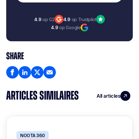
4.9
op G2
4.9
op Trustpilot
4.9
op Google
SHARE
ARTICLES SIMILAIRES
All articles
NOOTA 360