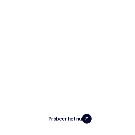
SCHAAL UW TEAM MET ECHTE
IMPACT
Probeer het nu
ARTIKEL
Notities en verslagen van het interview