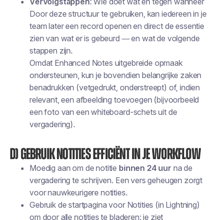
Vervolgstappen
: Wie doet wat en tegen wanneer
Door deze structuur te gebruiken, kan iedereen in je
team later een record openen en direct de essentie
zien van wat er is gebeurd — en wat de volgende
stappen zijn.
Omdat Enhanced Notes uitgebreide opmaak
ondersteunen, kun je bovendien belangrijke zaken
benadrukken (vetgedrukt, onderstreept) of, indien
relevant, een afbeelding toevoegen (bijvoorbeeld
een foto van een whiteboard-schets uit de
vergadering).
d) Gebruik Notities efficiënt in je workflow
Moedig aan om de notitie
binnen 24 uur
na de
vergadering te schrijven. Een vers geheugen zorgt
voor nauwkeurigere notities.
Gebruik de startpagina voor Notities (in Lightning)
om door alle notities te bladeren: je ziet