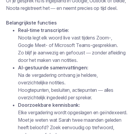
Of je gesprek nu is ingepland in Google, Outlook of beide,
Noota registreert het — en neemt precies op tijd deel.
Belangrijkste functies
Real-time transcriptie:
Noota legt elk woord live vast tijdens Zoom-,
Google Meet- of Microsoft Teams-gesprekken.
Zo blijf je aanwezig en gefocust — zonder afleiding
door het maken van notities.
AI-gestuurde samenvattingen:
Na de vergadering ontvang je heldere,
overzichtelijke notities.
Hoogtepunten, besluiten, actiepunten — alles
overzichtelijk ingedeeld per spreker.
Doorzoekbare kennisbank:
Elke vergadering wordt opgeslagen en geïndexeerd.
Moet je weten wat Sarah twee maanden geleden
heeft beloofd? Zoek eenvoudig op trefwoord,