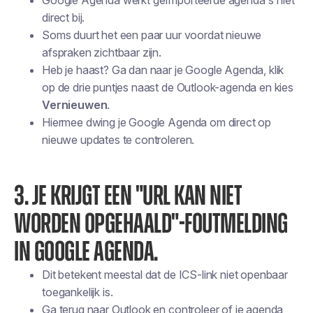
Google Agenda werkt geïmporteerde agenda's niet
direct bij.
Soms duurt het een paar uur voordat nieuwe
afspraken zichtbaar zijn.
Heb je haast? Ga dan naar je Google Agenda, klik
op de drie puntjes naast de Outlook-agenda en kies
Vernieuwen
.
Hiermee dwing je Google Agenda om direct op
nieuwe updates te controleren.
3. JE KRIJGT EEN "URL KAN NIET
WORDEN OPGEHAALD"-FOUTMELDING
IN GOOGLE AGENDA.
Dit betekent meestal dat de ICS-link niet openbaar
toegankelijk is.
Ga terug naar Outlook en controleer of je agenda