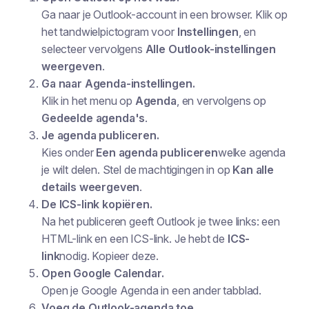
Ga naar je Outlook-account in een browser. Klik op
het tandwielpictogram voor
Instellingen
, en
selecteer vervolgens
Alle Outlook-instellingen
weergeven
.
Ga naar Agenda-instellingen.
Klik in het menu op
Agenda
, en vervolgens op
Gedeelde agenda's
.
Je agenda publiceren.
Kies onder
Een agenda publiceren
welke agenda
je wilt delen. Stel de machtigingen in op
Kan alle
details weergeven
.
De ICS-link kopiëren.
Na het publiceren geeft Outlook je twee links: een
HTML-link en een ICS-link. Je hebt de
ICS-
link
nodig. Kopieer deze.
Open Google Calendar.
Open je Google Agenda in een ander tabblad.
Voeg de Outlook-agenda toe.