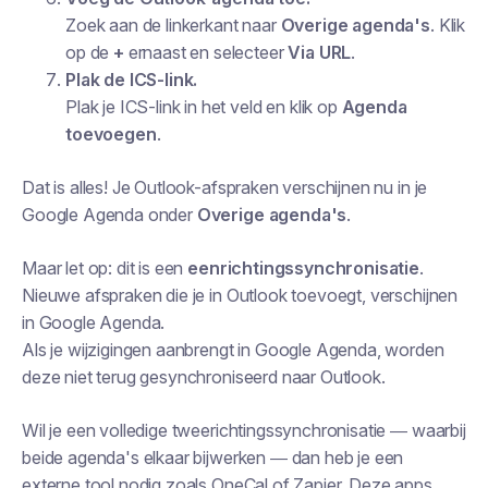
Zoek aan de linkerkant naar
Overige agenda's
. Klik
op de
+
ernaast en selecteer
Via URL
.
Plak de ICS-link.
Plak je ICS-link in het veld en klik op
Agenda
toevoegen
.
Dat is alles! Je Outlook-afspraken verschijnen nu in je
Google Agenda onder
Overige agenda's
.
Maar let op: dit is een
eenrichtingssynchronisatie
.
Nieuwe afspraken die je in Outlook toevoegt, verschijnen
in Google Agenda.
Als je wijzigingen aanbrengt in Google Agenda, worden
deze niet terug gesynchroniseerd naar Outlook.
Wil je een volledige tweerichtingssynchronisatie — waarbij
beide agenda's elkaar bijwerken — dan heb je een
externe tool nodig zoals OneCal of Zapier. Deze apps