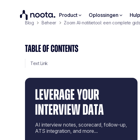
Product
Oplossingen
Hul
Blog
Beheer
Zoom AI-notitietool: een complete gid
TABLE OF CONTENTS
Text Link
LEVERAGE YOUR
INTERVIEW DATA
AI interview notes, scorecard, follow-up,
ATS integration, and more...