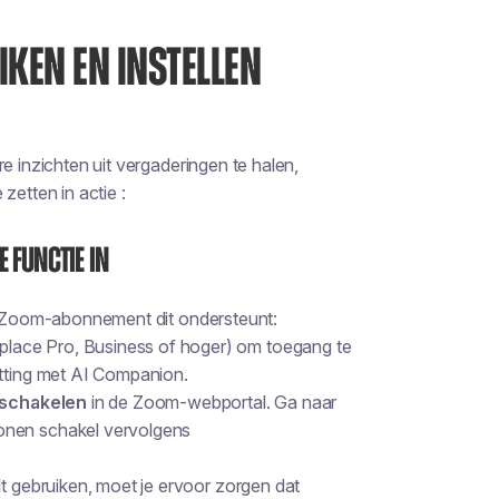
IKEN EN INSTELLEN
e inzichten uit vergaderingen te halen,
zetten in actie :
 functie in
je Zoom-abonnement dit ondersteunt:
lace Pro, Business of hoger) om toegang te
atting met AI Companion.
nschakelen
in de Zoom-webportal. Ga naar
on
en schakel vervolgens
lt gebruiken, moet je ervoor zorgen dat