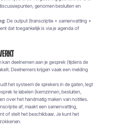
e discussiepunten, genomen besluiten en
ng
: De output (transcriptie + samenvatting +
t dat toegankelijk is via je agenda of
werkt
 kan deelnemen aan je gesprek (tijdens de
hakelt. Deelnemers krijgen vaak een melding
, houdt het systeem de sprekers in de gaten, legt
esprek te labelen (kernzinnen, besluiten,
ken over het handmatig maken van notities.
anscriptie af, maakt een samenvatting,
t of stelt het beschikbaar. Je kunt het
trokkenen.