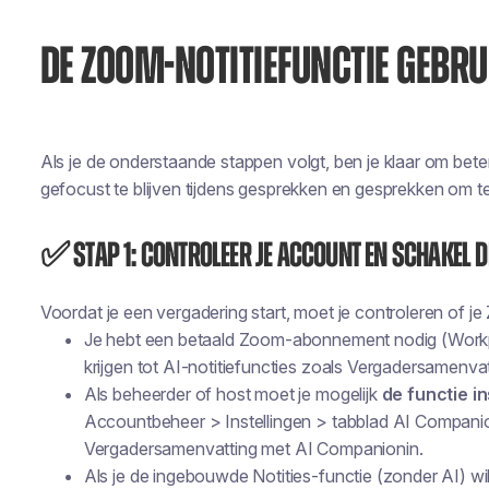
DE ZOOM-NOTITIEFUNCTIE GEBRU
Als je de onderstaande stappen volgt, ben je klaar om beter
gefocust te blijven tijdens gesprekken en gesprekken om te 
✅ Stap 1: Controleer je account en schakel de
Voordat je een vergadering start, moet je controleren of 
Je hebt een betaald Zoom-abonnement nodig (Workp
krijgen tot AI-notitiefuncties zoals Vergadersamenv
Als beheerder of host moet je mogelijk
de functie i
Accountbeheer > Instellingen > tabblad AI Compani
Vergadersamenvatting met AI Companion
in.
Als je de ingebouwde Notities-functie (zonder AI) wi