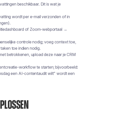
vattingen beschikbaar. Dit is wat je
ting wordt per e-mail verzonden of in
ngen).
otitiedashboard of Zoom-webportaal →
enselijke controle nodig; voeg context toe,
taken toe indien nodig.
g met betrokkenen, upload deze naar je CRM
entcreatie-workflow te starten; bijvoorbeeld:
sdag een AI-contentaudit wilt" wordt een
OPLOSSEN