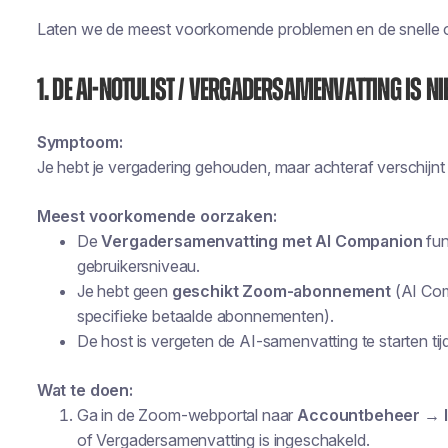
Laten we de meest voorkomende problemen en de snelle 
1. De AI-notulist / vergadersamenvatting is ni
Symptoom:
Je hebt je vergadering gehouden, maar achteraf verschijnt 
Meest voorkomende oorzaken:
De
Vergadersamenvatting met AI Companion
fun
gebruikersniveau.
Je hebt geen
geschikt Zoom-abonnement
(AI Com
specifieke betaalde abonnementen).
De host is vergeten de AI-samenvatting te starten ti
Wat te doen:
Ga in de Zoom-webportal naar
Accountbeheer → I
of
Vergadersamenvatting
is ingeschakeld.