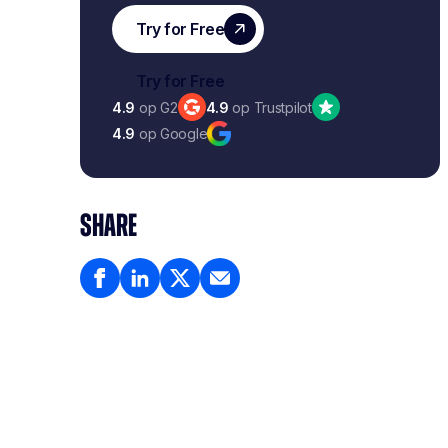
4.9
op G2
4.9
op Trustpilot
4.9
op Google
SHARE