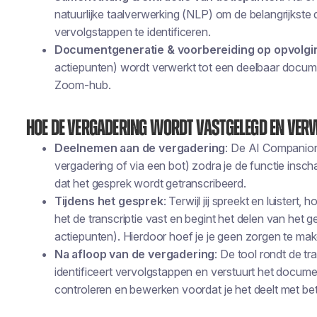
natuurlijke taalverwerking (NLP) om de belangrijkst
vervolgstappen te identificeren.
Documentgeneratie & voorbereiding op opvolgi
actiepunten) wordt verwerkt tot een deelbaar documen
Zoom-hub.
Hoe de vergadering wordt vastgelegd en ver
Deelnemen aan de vergadering
: De AI Companion
vergadering of via een bot) zodra je de functie insc
dat het gesprek wordt getranscribeerd.
Tijdens het gesprek
: Terwijl jij spreekt en luistert
het de transcriptie vast en begint het delen van het g
actiepunten). Hierdoor hoef je je geen zorgen te ma
Na afloop van de vergadering
: De tool rondt de tr
identificeert vervolgstappen en verstuurt het documen
controleren en bewerken voordat je het deelt met be