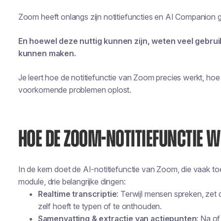
Zoom heeft onlangs zijn notitiefuncties en AI Companion 
En hoewel deze nuttig kunnen zijn, weten veel gebrui
kunnen maken.
Je leert hoe de notitiefunctie van Zoom precies werkt, hoe 
voorkomende problemen oplost.
HOE DE ZOOM-NOTITIEFUNCTIE 
In de kern doet de AI-notitiefunctie van Zoom, die vaak t
module, drie belangrijke dingen:
Realtime transcriptie
: Terwijl mensen spreken, zet d
zelf hoeft te typen of te onthouden.
Samenvatting & extractie van actiepunten
: Na of