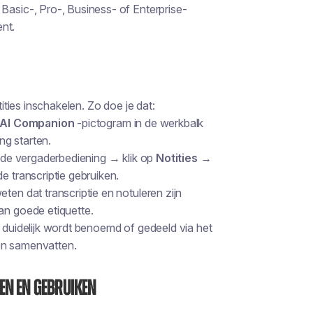
Basic-, Pro-, Business- of Enterprise-
nt.
ties inschakelen. Zo doe je dat:
AI Companion
-pictogram in de werkbalk
ng starten
.
r de vergaderbediening → klik op
Notities
→
e transcriptie gebruiken.
ten dat transcriptie en notuleren zijn
an goede etiquette.
t duidelijk wordt benoemd of gedeeld via het
en samenvatten.
len en gebruiken