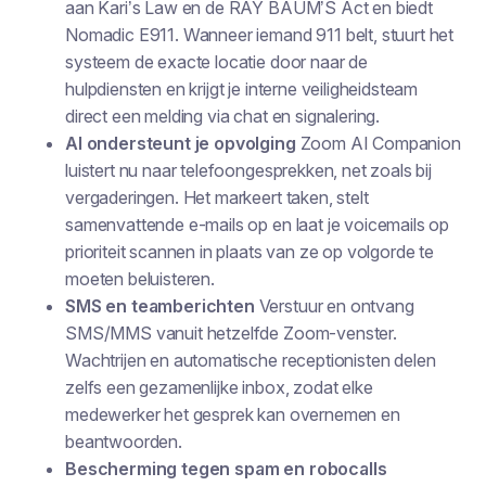
aan Kari’s Law en de RAY BAUM’S Act en biedt
Nomadic E911. Wanneer iemand 911 belt, stuurt het
systeem de exacte locatie door naar de
hulpdiensten en krijgt je interne veiligheidsteam
direct een melding via chat en signalering.
AI ondersteunt je opvolging
Zoom AI Companion
luistert nu naar telefoongesprekken, net zoals bij
vergaderingen. Het markeert taken, stelt
samenvattende e-mails op en laat je voicemails op
prioriteit scannen in plaats van ze op volgorde te
moeten beluisteren.
SMS en teamberichten
Verstuur en ontvang
SMS/MMS vanuit hetzelfde Zoom-venster.
Wachtrijen en automatische receptionisten delen
zelfs een gezamenlijke inbox, zodat elke
medewerker het gesprek kan overnemen en
beantwoorden.
Bescherming tegen spam en robocalls