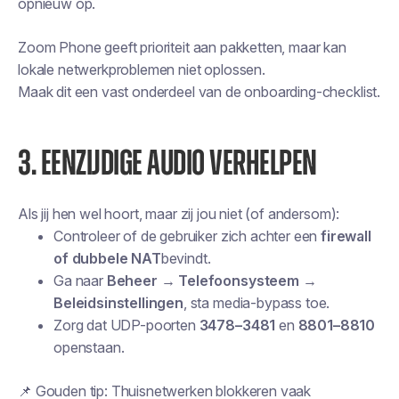
opnieuw op.
Zoom Phone geeft prioriteit aan pakketten, maar kan
lokale netwerkproblemen niet oplossen.
Maak dit een vast onderdeel van de onboarding-checklist.
3. EENZIJDIGE AUDIO VERHELPEN
Als jij hen wel hoort, maar zij jou niet (of andersom):
Controleer of de gebruiker zich achter een
firewall
of dubbele NAT
bevindt.
Ga naar
Beheer → Telefoonsysteem →
Beleidsinstellingen
, sta media-bypass toe.
Zorg dat UDP-poorten
3478–3481
en
8801–8810
openstaan.
📌
Gouden tip:
Thuisnetwerken blokkeren vaak