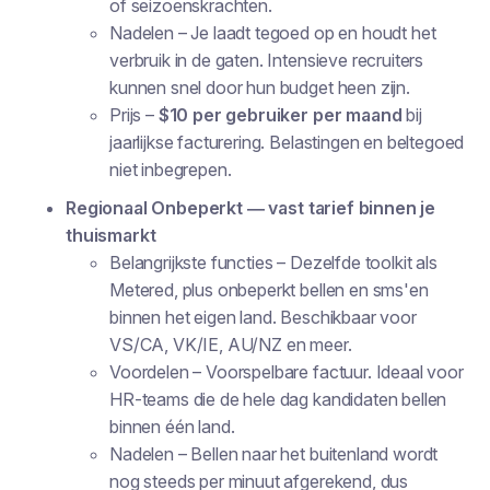
of seizoenskrachten.
Nadelen
– Je laadt tegoed op en houdt het
verbruik in de gaten. Intensieve recruiters
kunnen snel door hun budget heen zijn.
Prijs
–
$10 per gebruiker per maand
bij
jaarlijkse facturering. Belastingen en beltegoed
niet inbegrepen.
Regionaal Onbeperkt — vast tarief binnen je
thuismarkt
Belangrijkste functies
– Dezelfde toolkit als
Metered, plus onbeperkt bellen en sms'en
binnen het eigen land. Beschikbaar voor
VS/CA, VK/IE, AU/NZ en meer.
Voordelen
– Voorspelbare factuur. Ideaal voor
HR-teams die de hele dag kandidaten bellen
binnen één land.
Nadelen
– Bellen naar het buitenland wordt
nog steeds per minuut afgerekend, dus