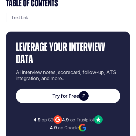
TABLE OF CONTENTS
Text Link
LEVERAGE YOUR INTERVIEW
DATA
AI interview notes, scorecard, follow-up, ATS
integration, and more...
Try for Free
4.9
op G2
4.9
op Trustpilot
4.9
op Google