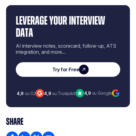
LEVERAGE YOUR INTERVIEW
DATA
AI interview notes, scorecard, follow-up, ATS
integration, and more...
Try for Free
4,9
su Google
4,9
su G2
4,9
su Trustpilot
SHARE