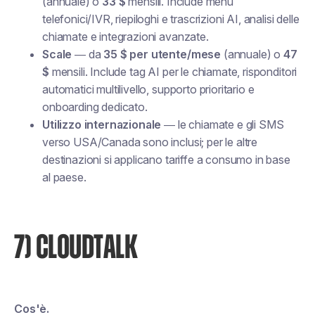
(annuale) o
33 $
mensili. Include menu
telefonici/IVR, riepiloghi e trascrizioni AI, analisi delle
chiamate e integrazioni avanzate.
Scale
— da
35 $ per utente/mese
(annuale) o
47
$
mensili. Include tag AI per le chiamate, risponditori
automatici multilivello, supporto prioritario e
onboarding dedicato.
Utilizzo internazionale
— le chiamate e gli SMS
verso USA/Canada sono inclusi; per le altre
destinazioni si applicano tariffe a consumo in base
al paese.
7) CLOUDTALK
Cos'è.