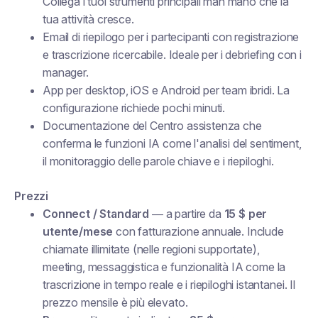
Collega i tuoi strumenti principali man mano che la
tua attività cresce.
Email di riepilogo per i partecipanti con registrazione
e trascrizione ricercabile. Ideale per i debriefing con i
manager.
App per desktop, iOS e Android per team ibridi. La
configurazione richiede pochi minuti.
Documentazione del Centro assistenza che
conferma le funzioni IA come l'analisi del sentiment,
il monitoraggio delle parole chiave e i riepiloghi.
Prezzi
Connect / Standard
— a partire da
15 $ per
utente/mese
con fatturazione annuale. Include
chiamate illimitate (nelle regioni supportate),
meeting, messaggistica e funzionalità IA come la
trascrizione in tempo reale e i riepiloghi istantanei. Il
prezzo mensile è più elevato.