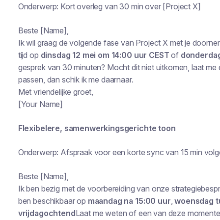
Onderwerp: Kort overleg van 30 min over [Project X]
Beste [Name],
Ik wil graag de volgende fase van Project X met je doorn
tijd op
dinsdag 12 mei om 14:00 uur CEST
of
donderdag
gesprek van 30 minuten? Mocht dit niet uitkomen, laat m
passen, dan schik ik me daarnaar.
Met vriendelijke groet,
[Your Name]
Flexibelere, samenwerkingsgerichte toon
Onderwerp: Afspraak voor een korte sync van 15 min vol
Beste [Name],
Ik ben bezig met de voorbereiding van onze strategiebespr
ben beschikbaar op
maandag na 15:00 uur
,
woensdag tu
vrijdagochtend
Laat me weten of een van deze momenten sc