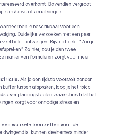
eïnteresseerd overkomt. Bovendien vergroot
op no-shows of annuleringen.
"Wanneer ben je beschikbaar voor een
olging. Duidelijke verzoeken met een paar
 veel beter ontvangen. Bijvoorbeeld: "Zou je
fspreken? Zo niet, zou je dan twee
ze manier van formuleren zorgt voor meer
sfrictie
. Als je een tijdstip voorstelt zonder
buffer tussen afspraken, loop je het risico
ids over planningsfouten waarschuwt dat het
ekingen zorgt voor onnodige stress en
d
een wankele toon zetten voor de
f te dwingend is, kunnen deelnemers minder