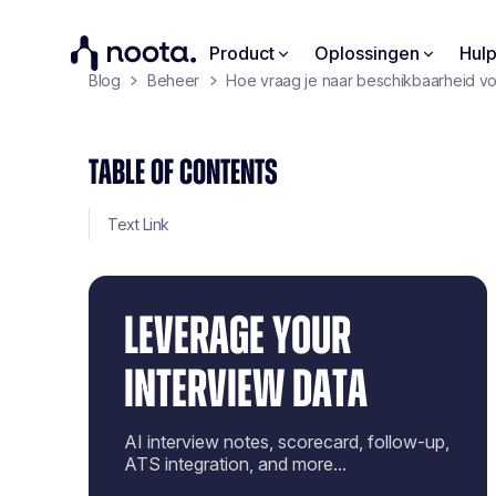
Product
Oplossingen
Hul
Blog
Beheer
Hoe vraag je naar beschikbaarheid v
TABLE OF CONTENTS
Text Link
LEVERAGE YOUR
INTERVIEW DATA
AI interview notes, scorecard, follow-up,
ATS integration, and more...