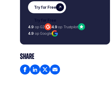
4.9
op G2
4.9
op Trustpilot
4.9
op Google
SHARE