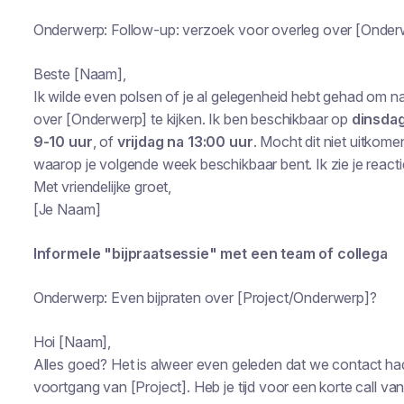
Onderwerp: Follow-up: verzoek voor overleg over [Onder
Beste [Naam],
Ik wilde even polsen of je al gelegenheid hebt gehad om n
over [Onderwerp] te kijken. Ik ben beschikbaar op
dinsdag
9-10 uur
, of
vrijdag na 13:00 uur
. Mocht dit niet uitkom
waarop je volgende week beschikbaar bent. Ik zie je react
Met vriendelijke groet,
[Je Naam]
Informele "bijpraatsessie" met een team of collega
Onderwerp: Even bijpraten over [Project/Onderwerp]?
Hoi [Naam],
Alles goed? Het is alweer even geleden dat we contact had
voortgang van [Project]. Heb je tijd voor een korte call v