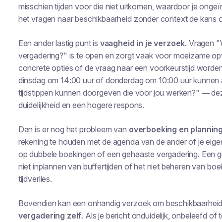
misschien tijden voor die niet uitkomen, waardoor je ong
het vragen naar beschikbaarheid zonder context de kans 
Een ander lastig punt is
vaagheid in je verzoek
. Vragen 
vergadering?" is te open en zorgt vaak voor moeizame opv
concrete opties of de vraag naar een voorkeurstijd worden
dinsdag om 14:00 uur of donderdag om 10:00 uur kunnen a
tijdstippen kunnen doorgeven die voor jou werken?" — de
duidelijkheid en een hogere respons.
Dan is er nog het probleem van
overboeking en planning
rekening te houden met de agenda van de ander of je eigen 
op dubbele boekingen of een gehaaste vergadering. Een g
niet inplannen van buffertijden of het niet beheren van bo
tijdverlies.
Bovendien kan een onhandig verzoek om beschikbaarhei
vergadering zelf
. Als je bericht onduidelijk, onbeleefd o