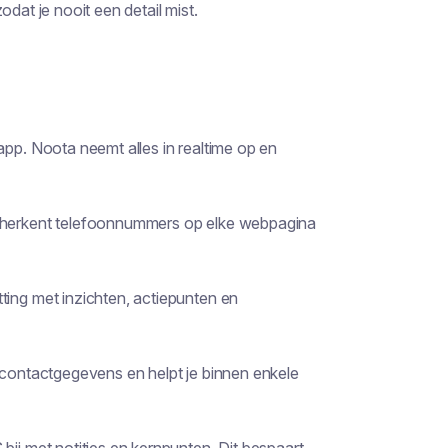
dat je nooit een detail mist.
app. Noota neemt alles in realtime op en
a herkent telefoonnummers op elke webpagina
ting met inzichten, actiepunten en
 contactgegevens en helpt je binnen enkele