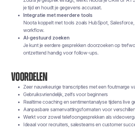
Zodra je gesprek eindigt, werkt Noota je CRM of ATS 
je tijd en houdt je gegevens accuraat.
Integratie met meerdere tools
Noota koppelt met tools zoals HubSpot, Salesforce, 
workflow.
AI-gestuurd zoeken
Je kunt je eerdere gesprekken doorzoeken op trefwoo
ontzettend handig voor follow-ups.
VOORDELEN
Zeer nauwkeurige transcripties met een foutmarge 
Gebruiksvriendelijk, zelfs voor beginners
Realtime coaching en sentimentanalyse tijdens live 
Aanpasbare samenvattingsformaten voor verschille
Werkt voor zowel telefoongesprekken als videover
Ideaal voor recruiters, salesteams en customer succ