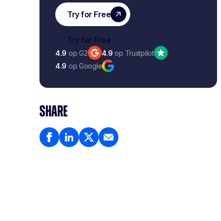
4.9
op G2
4.9
op Trustpilot
4.9
op Google
SHARE