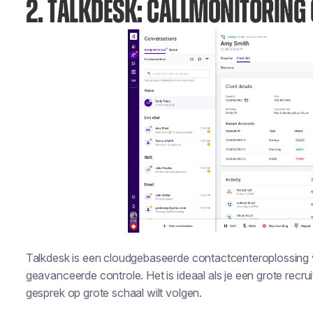
2. TALKDESK: CALLMONITORING 
Talkdesk is een cloudgebaseerde contactcenteroplossing
geavanceerde controle. Het is ideaal als je een grote recru
gesprek op grote schaal wilt volgen.