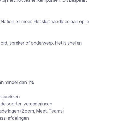
bij met notities en kernpunten. Dit bespaart
Notion en meer. Het sluit naadloos aan op je
rd, spreker of onderwerp. Het is snel en
van minder dan 1%
gesprekken
nde soorten vergaderingen
gaderingen (Zoom, Meet, Teams)
ess-afdelingen