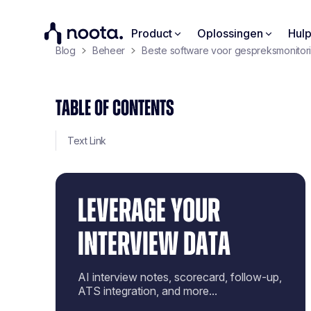
Product
Oplossingen
Hul
Blog
Beheer
Beste software voor gespreksmonitorin
TABLE OF CONTENTS
Text Link
LEVERAGE YOUR
INTERVIEW DATA
AI interview notes, scorecard, follow-up,
ATS integration, and more...