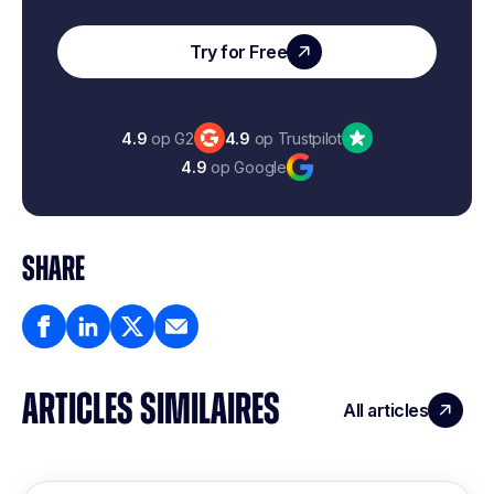
Try for Free
4.9
op G2
4.9
op Trustpilot
4.9
op Google
SHARE
ARTICLES SIMILAIRES
All articles