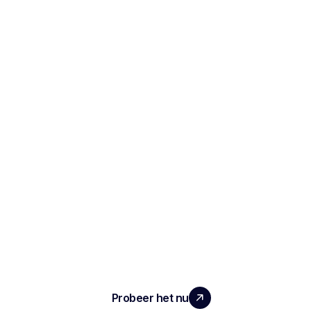
SCHAAL UW TEAM MET ECHTE
IMPACT
Probeer het nu