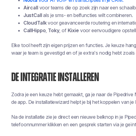
Noota
voor AI VOIP en transcripties in je CRM.
Aircall
voor teams die op zoek zijn naar een schaal
JustCall
als je sms- en belfuncties wilt combineren.
CloudTalk
voor geavanceerde routering en internat
CallHippo
,
Toky
, of
Kixie
voor eenvoudigere opstell
Elke tool heeft zijn eigen prijzen en functies. Je keuze han
waar je team is gevestigd en of je extra's nodig hebt zoa
DE INTEGRATIE INSTALLEREN
Zodra je een keuze hebt gemaakt, ga je naar de Pipedrive Ma
de app. De installatiewizard helpt je bij het koppelen van j
Na de installatie zie je direct een nieuwe belknop in je Pipe
telefoonnummer klikken en een gesprek starten via je geï