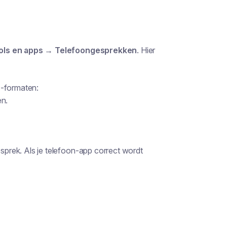
ols en apps → Telefoongesprekken
. Hier
"-formaten:
en.
esprek. Als je telefoon-app correct wordt