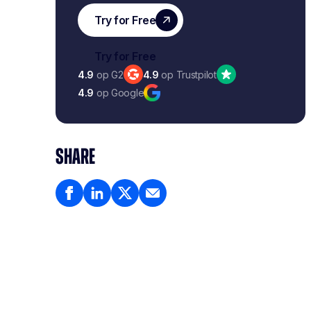
4.9
op G2
4.9
op Trustpilot
4.9
op Google
SHARE