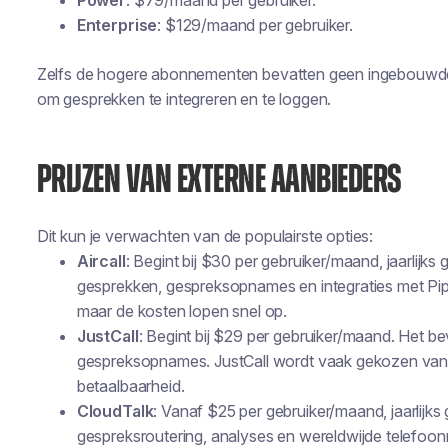
Power
: $79/maand per gebruiker.
Enterprise
: $129/maand per gebruiker.
Zelfs de hogere abonnementen bevatten geen ingebouwde bel
om gesprekken te integreren en te loggen.
PRIJZEN VAN EXTERNE AANBIEDERS
Dit kun je verwachten van de populairste opties:
Aircall
: Begint bij $30 per gebruiker/maand, jaarlijks
gesprekken, gespreksopnames en integraties met Pip
maar de kosten lopen snel op.
JustCall
: Begint bij $29 per gebruiker/maand. Het b
gespreksopnames. JustCall wordt vaak gekozen van
betaalbaarheid.
CloudTalk
: Vanaf $25 per gebruiker/maand, jaarlijks 
gespreksroutering, analyses en wereldwijde telefoonn