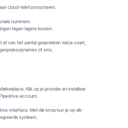
baar cloud-telefoonsysteem.
ionale nummers.
ingen tegen lagere kosten.
gt af van het aantal gesprekken dat je voert,
ls gespreksopnames of sms.
rketplace. Klik op je provider en installeer
e Pipedrive-account.
drive-interface. Met die knop kun je op elk
ntegreerde systeem.