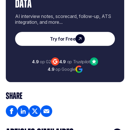
DATA
AI interview notes, scorecard, follow-up, ATS
integration, and more...
Try for Free
4.9
op G2
4.9
op Trustpilot
4.9
op Google
SHARE