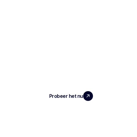
SCHAAL UW TEAM MET ECHTE
IMPACT
Probeer het nu
ARTIKEL
Notities en verslagen van het interview
Geautomatiseerde ATS
Conversationele intelligentie