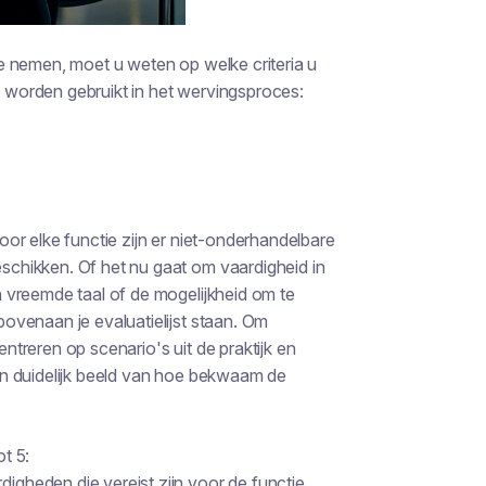
e nemen, moet u weten op welke criteria u
ie worden gebruikt in het wervingsproces:
or elke functie zijn er niet-onderhandelbare
chikken. Of het nu gaat om vaardigheid in
 vreemde taal of de mogelijkheid om te
ovenaan je evaluatielijst staan. Om
treren op scenario's uit de praktijk en
 een duidelijk beeld van hoe bekwaam de
t 5:
digheden die vereist zijn voor de functie.