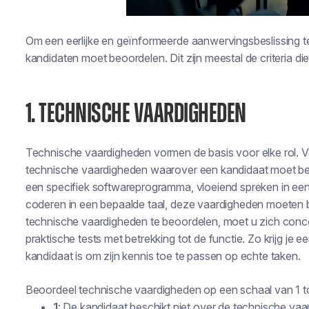
Om een eerlijke en geïnformeerde aanwervingsbeslissing t
kandidaten moet beoordelen. Dit zijn meestal de criteria d
1. TECHNISCHE VAARDIGHEDEN
Technische vaardigheden vormen de basis voor elke rol. Vo
technische vaardigheden waarover een kandidaat moet bes
een specifiek softwareprogramma, vloeiend spreken in een
coderen in een bepaalde taal, deze vaardigheden moeten b
technische vaardigheden te beoordelen, moet u zich concen
praktische tests met betrekking tot de functie. Zo krijg je
kandidaat is om zijn kennis toe te passen op echte taken.
Beoordeel technische vaardigheden op een schaal van 1 to
1
: De kandidaat beschikt niet over de technische vaar