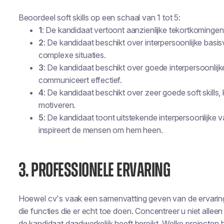
Beoordeel soft skills op een schaal van 1 tot 5:
1
: De kandidaat vertoont aanzienlijke tekortkominge
2
: De kandidaat beschikt over interpersoonlijke basis
complexe situaties.
3
: De kandidaat beschikt over goede interpersoonlij
communiceert effectief.
4
: De kandidaat beschikt over zeer goede soft skill
motiveren.
5
: De kandidaat toont uitstekende interpersoonlijke va
inspireert de mensen om hem heen.
3. PROFESSIONELE ERVARING
Hoewel cv's vaak een samenvatting geven van de ervaring v
die functies die er echt toe doen. Concentreer u niet allee
de kandidaat daadwerkelijk heeft bereikt. Welke projecten