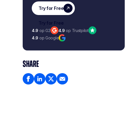
4.9
op G2
4.9
op Trustpilot
4.9
op Google
SHARE