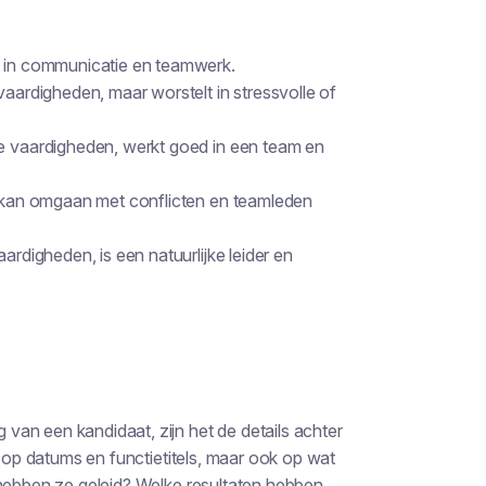
n in communicatie en teamwerk.
vaardigheden, maar worstelt in stressvolle of
ke vaardigheden, werkt goed in een team en
s, kan omgaan met conflicten en teamleden
ardigheden, is een natuurlijke leider en
an een kandidaat, zijn het de details achter
n op datums en functietitels, maar ook op wat
 hebben ze geleid? Welke resultaten hebben