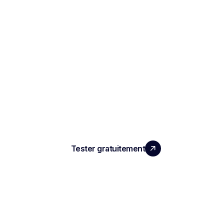
LA PERFORMANCE QUE
VOS ÉQUIPES MERITENT
Tester gratuitement
PRODUIT
Compte rendu d'entretien IA
ATS automatisé
Intelligence conversationnelle
Enregistrement de réunion IA