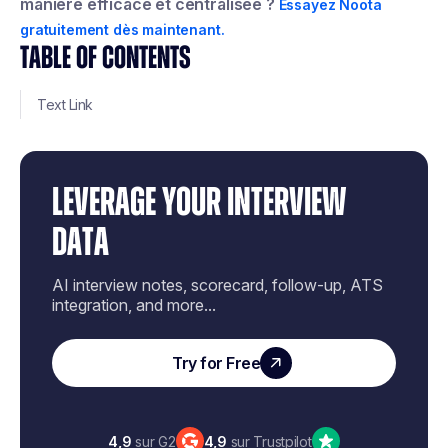
manière efficace et centralisée ?
Essayez Noota
gratuitement dès maintenant.
TABLE OF CONTENTS
Text Link
LEVERAGE YOUR INTERVIEW
DATA
AI interview notes, scorecard, follow-up, ATS
integration, and more...
Try for Free
4,9
sur G2
4,9
sur Trustpilot