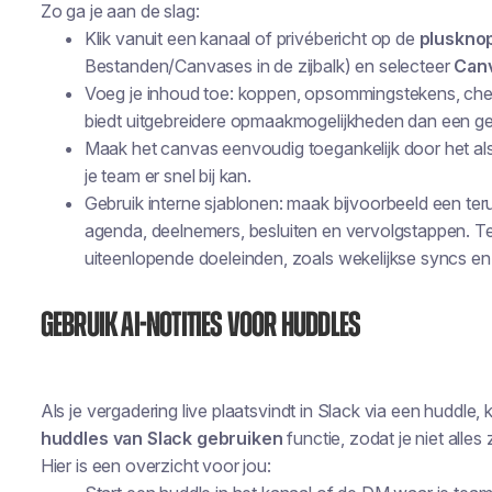
Zo ga je aan de slag:
Klik vanuit een kanaal of privébericht op de
pluskno
Bestanden/Canvases in de zijbalk) en selecteer
Can
Voeg je inhoud toe: koppen, opsommingstekens, check
biedt uitgebreidere opmaakmogelijkheden dan een g
Maak het canvas eenvoudig toegankelijk door het als
je team er snel bij kan.
Gebruik interne sjablonen: maak bijvoorbeeld een t
agenda, deelnemers, besluiten en vervolgstappen. 
uiteenlopende doeleinden, zoals wekelijkse syncs en 
Gebruik AI-notities voor Huddles
Als je vergadering live plaatsvindt in Slack via een huddle
huddles van Slack gebruiken
functie, zodat je niet alles 
Hier is een overzicht voor
jou
: