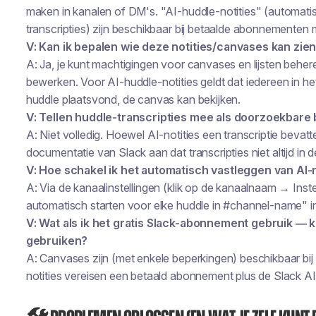
maken in kanalen of DM's. "AI-huddle-notities" (automati
transcripties) zijn beschikbaar bij betaalde abonnementen
V: Kan ik bepalen wie deze notities/canvases kan zi
A: Ja, je kunt machtigingen voor canvases en lijsten behere
bewerken. Voor AI-huddle-notities geldt dat iedereen in h
huddle plaatsvond, de canvas kan bekijken.
V: Tellen huddle-transcripties mee als doorzoekbare
A: Niet volledig. Hoewel AI-notities een transcriptie bevatt
documentatie van Slack aan dat transcripties
niet
altijd in
V: Hoe schakel ik het automatisch vastleggen van AI-n
A: Via de kanaalinstellingen (klik op de kanaalnaam → Instel
automatisch starten voor elke huddle in #channel-name" i
V: Wat als ik het gratis Slack-abonnement gebruik — k
gebruiken?
A: Canvases zijn (met enkele beperkingen) beschikbaar bi
notities vereisen een betaald abonnement plus de Slack A