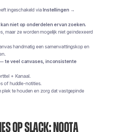
eft ingeschakeld via
Instellingen →
k kan niet op onderdelen ervan zoeken.
ses, maar ze worden mogelijk
niet
geïndexeerd
t canvas handmatig een samenvattingskop en
en.
— te veel canvases, inconsistente
titel + Kanaal.
 of huddle-notities.
n plek te houden en zorg dat vastgepinde
ES OP SLACK: NOOTA