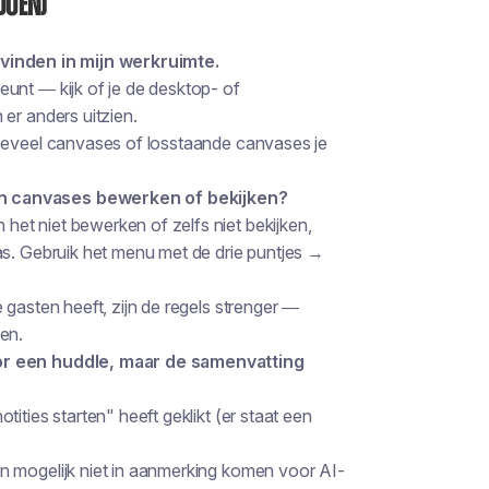
doen)
 vinden in mijn werkruimte.
unt — kijk of je de desktop- of
er anders uitzien.
hoeveel canvases of losstaande canvases je
n canvases bewerken of bekijken?
et niet bewerken of zelfs niet bekijken,
as. Gebruik het menu met de drie puntjes →
 gasten heeft, zijn de regels strenger —
en.
oor een huddle, maar de samenvatting
ities starten" heeft geklikt (er staat een
n mogelijk niet in aanmerking komen voor AI-