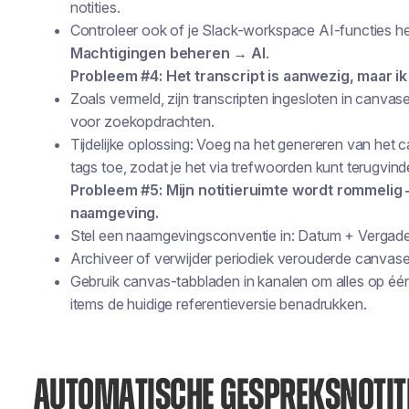
notities.
Controleer ook of je Slack-workspace AI-functies he
Machtigingen beheren → AI
.
Probleem #4: Het transcript is aanwezig, maar i
Zoals vermeld, zijn transcripten ingesloten in canva
voor zoekopdrachten.
Tijdelijke oplossing: Voeg na het genereren van he
tags toe, zodat je het via trefwoorden kunt terugvind
Probleem #5: Mijn notitieruimte wordt rommelig 
naamgeving.
Stel een naamgevingsconventie in: Datum + Vergader
Archiveer of verwijder periodiek verouderde canvases
Gebruik canvas-tabbladen in kanalen om alles op éé
items de huidige referentieversie benadrukken.
AUTOMATISCHE GESPREKSNOTITI