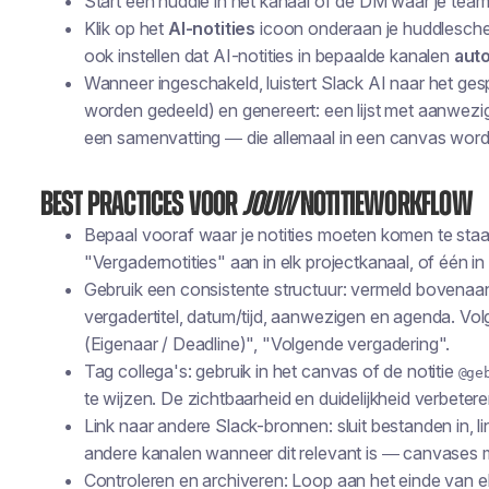
Start een huddle in het kanaal of de DM waar je team
Klik op het
AI-notities
icoon onderaan je huddlescher
ook instellen dat AI-notities in bepaalde kanalen
aut
Wanneer ingeschakeld, luistert Slack AI naar het ges
worden gedeeld) en genereert: een lijst met aanwez
een samenvatting — die allemaal in een canvas worde
Best practices voor
jouw
notitieworkflow
Bepaal vooraf waar je notities moeten komen te sta
"Vergadernotities" aan in elk projectkanaal, of één 
Gebruik een consistente structuur: vermeld bovenaa
vergadertitel, datum/tijd, aanwezigen en agenda. Vo
(Eigenaar / Deadline)", "Volgende vergadering".
Tag collega's: gebruik in het canvas of de notitie
@ge
te wijzen. De zichtbaarheid en duidelijkheid verbete
Link naar andere Slack-bronnen: sluit bestanden in, l
andere kanalen wanneer dit relevant is — canvases m
Controleren en archiveren: Loop aan het einde van 