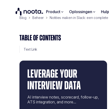
Product
Oplossingen
Hul
Blog
Beheer
Notities maken in Slack: een complete
TABLE OF CONTENTS
Text Link
LEVERAGE YOUR
INTERVIEW DATA
AI interview notes, scorecard, follow-up,
ATS integration, and more...