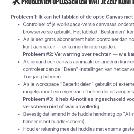
🛠 Problemen oplossen (en wat je zelf kunt 
Probleem 1: Ik kan het tabblad of de optie Canvas niet
Controleer of je workspace-versie canvases onderste
browserversie gebruikt. Het tabblad "Bestanden" kan 
Als je een gratis abonnement hebt, controleer dan 
kunt aanmaken — er kunnen limieten gelden.
Probleem #2: Verwarring over rechten — wie ka
Als iemand een canvas aanmaakt en anderen kunnen h
controleer dan de "Delen"-instellingen van het canv
Toegang beheren.
Als je workspace "Beperkt delen" gebruikt of externe
mogelijk moet een eigenaar of beheerder dit aanpass
Probleem #3: Ik heb AI-notities ingeschakeld v
verscheen niet of was onvolledig.
Bevestig dat iemand in de huddle handmatig op "AI-not
banner in het huddle-scherm).
Houd er rekening mee dat huddles met externe gaste