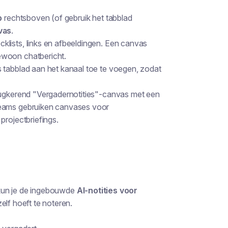
p
rechtsboven (of gebruik het tabblad
vas
.
lists, links en afbeeldingen. Een canvas
ewoon chatbericht.
 tabblad aan het kanaal toe te voegen, zodat
erugkerend "Vergadernotities"-canvas met een
Teams gebruiken canvases voor
projectbriefings.
, kun je de ingebouwde
AI-notities voor
zelf hoeft te noteren.