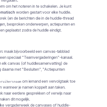
 vergadert.
m om het noteren in te schakelen. Je kunt
omatisch
worden gestart voor elke huddle.
prek (en de berichten die in de huddle-thread
igen, besproken onderwerpen, actiepunten en
n geplaatst zodra de huddle eindigt.
an: maak bijvoorbeeld een canvas-tabblad
in een speciaal "Teamvergaderingen"-kanaal.
n elk canvas (of huddlesamenvatting) de
lg daarna met "Besluiten", "Actiepunten
om iemand een vervolgtaak toe
bruikersnaam
ren wanneer je namen koppelt aan taken.
ink naar eerdere gesprekken of verwijs naar
aken dit mogelijk.
elke vergaderweek de canvases of huddle-