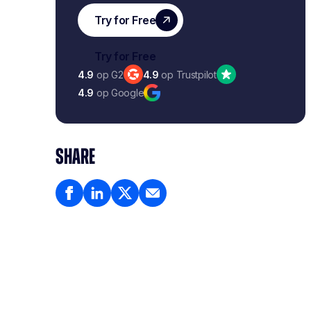
4.9
op G2
4.9
op Trustpilot
4.9
op Google
SHARE