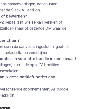
sche samenvattingen, actiepunten,
 met de Slack AI-add-on.
en of bewerken?
n: bepaal zelf wie ze kan bekijken of
etzelfde kanaal of dezelfde DM waar de
 berichten?
en die in de canvas is ingesloten, geeft de
 de zoekresultaten verschijnen.
otities in voor elke huddle in een kanaal?
lingen) kun je de optie "AI-notities
nschakelen.
an ik deze notitiefuncties dan
j verschillende abonnementen. AI-huddle-
I-add-on.