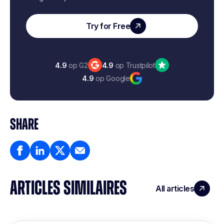
Try for Free
4.9
op G2
4.9
op Trustpilot
4.9
op Google
SHARE
ARTICLES SIMILAIRES
All articles