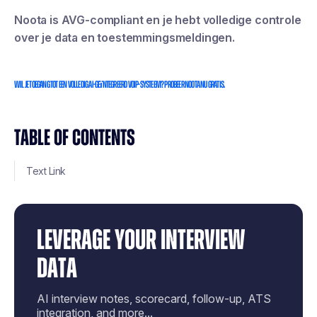
Noota is AVG-compliant en je hebt volledige controle
over je data en toestemmingsmeldingen.
Wil je toegang tot een volledig AI-geïntegreerd VOIP-systeem? Probeer Noota nu gratis.
TABLE OF CONTENTS
Text Link
LEVERAGE YOUR INTERVIEW
DATA
AI interview notes, scorecard, follow-up, ATS
integration, and more...