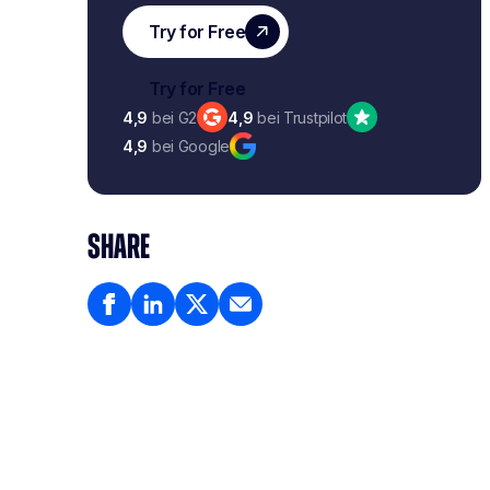
4,9
bei G2
4,9
bei Trustpilot
4,9
bei Google
SHARE