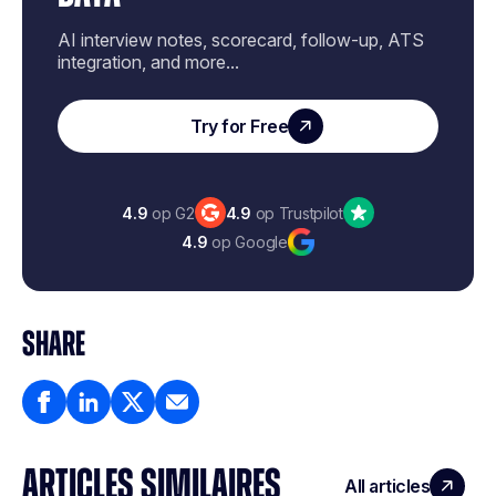
AI interview notes, scorecard, follow-up, ATS
integration, and more...
Try for Free
4.9
op G2
4.9
op Trustpilot
4.9
op Google
SHARE
ARTICLES SIMILAIRES
All articles