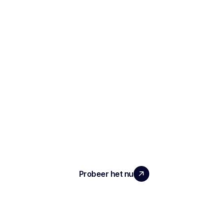
SCHAAL UW TEAM MET ECHTE
IMPACT
Probeer het nu
ARTIKEL
Notities en verslagen van het interview
Geautomatiseerde ATS