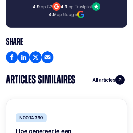
4.9
op G2
4.9
op Trustpilot
4.9
op Google
SHARE
ARTICLES SIMILAIRES
All articles
NOOTA 360
Hoe genereer je een