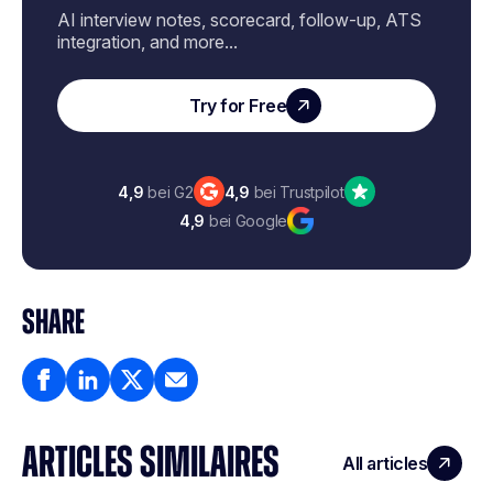
AI interview notes, scorecard, follow-up, ATS
integration, and more...
Try for Free
4,9
bei G2
4,9
bei Trustpilot
4,9
bei Google
SHARE
ARTICLES SIMILAIRES
All articles